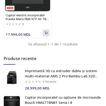
Cuptor electric incorporabil
Franke Maris FMA 97 P AS TBK
116.0738.939
0
17.999,00 MDL
Se afișează 1-1 din 1 rezultate
Produse recente
Imprimantă 3D cu extruder dublu și sistem
multi-material AMS 2 Pro Bambu Lab X2D
Combo
0
Recenzie
28.999,00 MDL
Cuptor incorporabil cu opțiune de microunde
Bosch HMG778NB1 Seria I 8