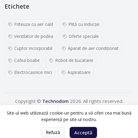
Etichete
Friteuza cu aer cald
Plită cu inducţie
Ventilator de podea
Oferte speciale
Cuptor incorporabil
Aparat de aer condiționat
Cafea boabe
Robot de bucatarie
Electrocasnice mici
Aspiratoare
Copyright ©
Technodom
2026. All rights reserved.
Site-ul web utilizează cookie-uri pentru a vă oferi cea mai bună
experiență pe site-ul nostru.
0
Refuză
Acceptă