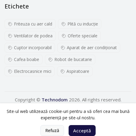
Etichete
Friteuza cu aer cald
Plită cu inducţie
Ventilator de podea
Oferte speciale
Cuptor incorporabil
Aparat de aer condiționat
Cafea boabe
Robot de bucatarie
Electrocasnice mici
Aspiratoare
Copyright ©
Technodom
2026. All rights reserved.
Site-ul web utilizează cookie-uri pentru a vă oferi cea mai bună
experiență pe site-ul nostru.
0
Refuză
Acceptă