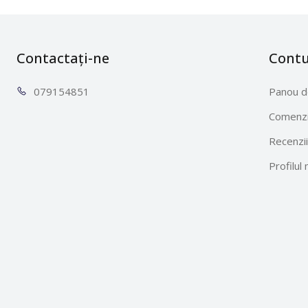
Contactați-ne
Cont
0791
54851
Panou d
Comenzi
Recenzii
Profilul