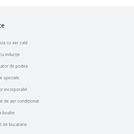
te
uza cu aer cald
 cu inducţie
lator de podea
e speciale
r incorporabil
t de aer condiționat
a boabe
t de bucatarie