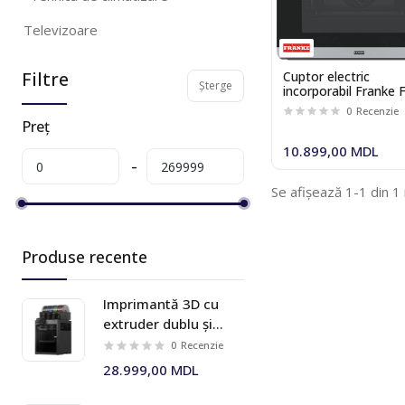
Televizoare
Produse pentru frumusete si
Filtre
Cuptor electric
sanatate
Șterge
incorporabil Franke
82 H XS 116.0605.98
0
Recenzie
Tehnică pentru casă
Preț
10.899,00 MDL
Accesorii pentru încorporabile si
electrocasnice
Se afișează 1-1 din 1
Tehnică audio
Mărfuri pentru casă și birou
Produse recente
Produse pentru animale domestice
Imprimantă 3D cu
Gadget-uri
extruder dublu și
sistem multi-material
Sport si turism
0
Recenzie
AMS 2 Pro Bambu Lab
28.999,00 MDL
Mobila
X2D Combo