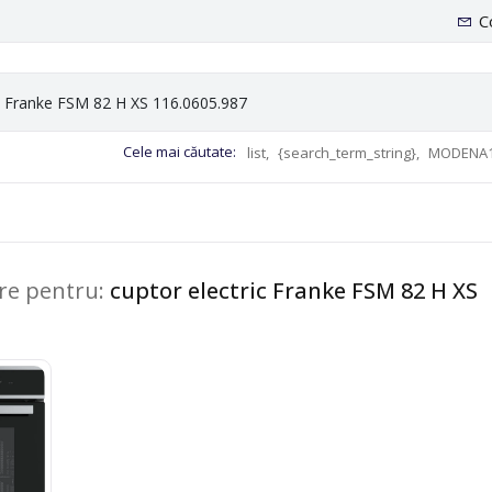
C
Cele mai căutate:
list,
{search_term_string},
MODENA1
are pentru:
cuptor electric Franke FSM 82 H XS