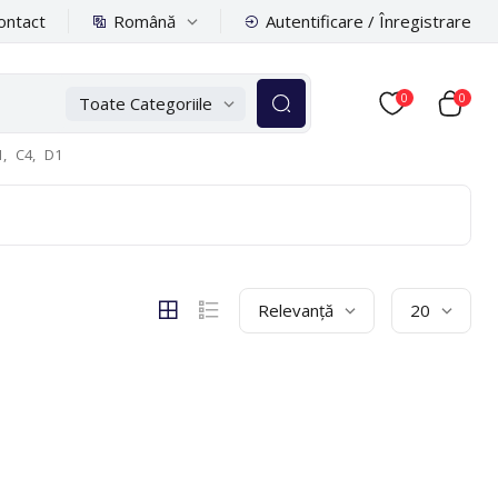
Română
ontact
Autentificare / Înregistrare
0
0
Toate Categoriile
,
C4,
D1
Relevanță
20