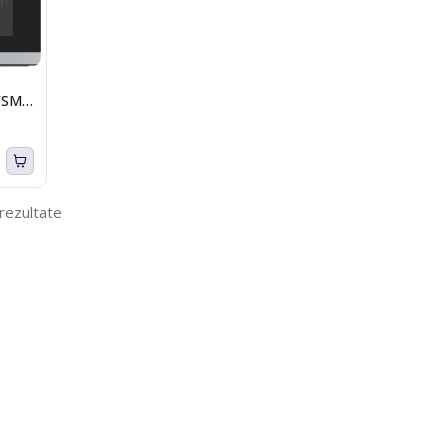
 FSM
7
 rezultate