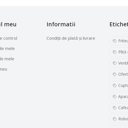
ul meu
Informatii
Etiche
e control
Condiții de plată și livrare
Frite
le mele
Plită
le mele
Venti
 meu
Ofert
Cupto
Apara
Cafe
Robo