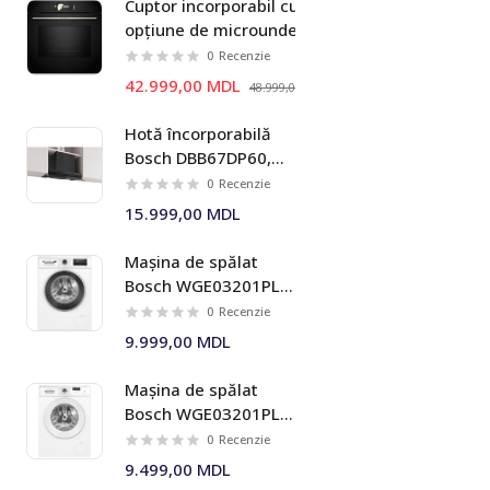
Cuptor incorporabil cu
Masini de tuns iarba
opțiune de microunde
Bosch HMG778NB1 Seria I
0
Recenzie
8
42.999,00 MDL
48.999,00 MDL
Hotă încorporabilă
Bosch DBB67DP60,
699 m³/h, 60 cm,
0
Recenzie
negru mat, Seria I 6
15.999,00 MDL
Mașina de spălat
Bosch WGE03201PL 8
kg 1200 rpm Seria I 4
0
Recenzie
9.999,00 MDL
Mașina de spălat
Bosch WGE03201PL 8
kg 1200 rpm Seria I 2
0
Recenzie
9.499,00 MDL