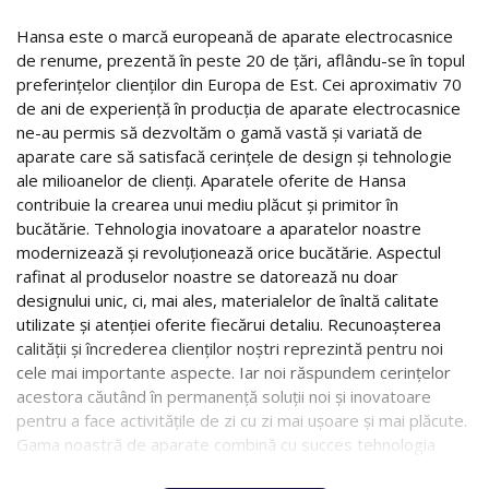
Hansa este o marcă europeană de aparate electrocasnice
de renume, prezentă în peste 20 de ţări, aflându-se în topul
preferinţelor clienţilor din Europa de Est. Cei aproximativ 70
de ani de experienţă în producţia de aparate electrocasnice
ne-au permis să dezvoltăm o gamă vastă şi variată de
aparate care să satisfacă cerinţele de design şi tehnologie
ale milioanelor de clienţi. Aparatele oferite de Hansa
contribuie la crearea unui mediu plăcut şi primitor în
bucătărie. Tehnologia inovatoare a aparatelor noastre
modernizează şi revoluţionează orice bucătărie. Aspectul
rafinat al produselor noastre se datorează nu doar
designului unic, ci, mai ales, materialelor de înaltă calitate
utilizate şi atenţiei oferite fiecărui detaliu. Recunoaşterea
calităţii şi încrederea clienţilor noştri reprezintă pentru noi
cele mai importante aspecte. Iar noi răspundem cerinţelor
acestora căutând în permanenţă soluţii noi şi inovatoare
pentru a face activităţile de zi cu zi mai uşoare şi mai plăcute.
Gama noastră de aparate combină cu succes tehnologia
avansată, funcţiile unice şi designul sofisticat.