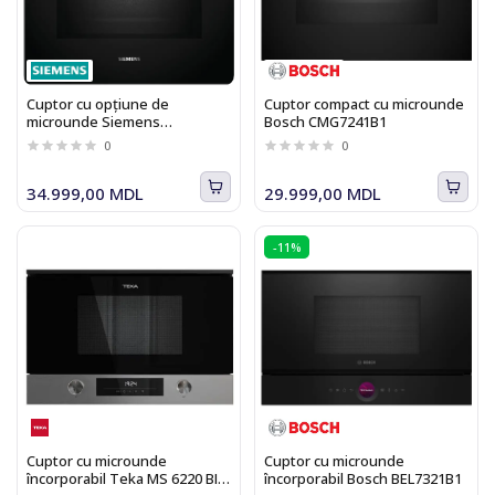
Cuptor cu opțiune de
Cuptor compact cu microunde
microunde Siemens
Bosch CMG7241B1
HM736GAB1 iQ700
0
0
34.999,00 MDL
29.999,00 MDL
-11%
Cuptor cu microunde
Cuptor cu microunde
încorporabil Teka MS 6220 BIS
încorporabil Bosch BEL7321B1