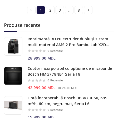
1
2
3
...
8
Produse recente
Imprimantă 3D cu extruder dublu și sistem
multi-material AMS 2 Pro Bambu Lab X2D
Combo
0
Recenzie
28.999,00 MDL
Cuptor incorporabil cu opțiune de microunde
Bosch HMG778NB1 Seria I 8
0
Recenzie
42.999,00 MDL
48.999,00 MDL
Hotă încorporabilă Bosch DBB67DP60, 699
m³/h, 60 cm, negru mat, Seria I 6
0
Recenzie
15.999,00 MDL