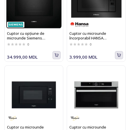
Cuptor cu opțiune de
Cuptor cu microunde
microunde Siemens
încorporabil HANSA
HM736G1B1 iQ700
AMGB20E2GB
0
0
34.999,00 MDL
3.999,00 MDL
Cuptor cu microunde
Cuptor cu microunde