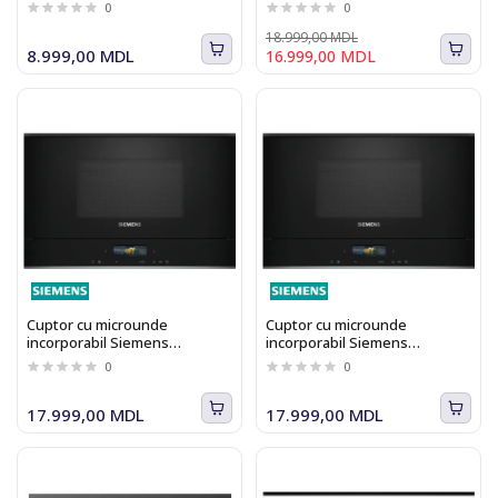
R SS
0
0
18.999,00 MDL
8.999,00 MDL
16.999,00 MDL
Cuptor cu microunde
Cuptor cu microunde
incorporabil Siemens
incorporabil Siemens
BF722L1B1 iQ700
BF722R1B1 iQ700
0
0
17.999,00 MDL
17.999,00 MDL