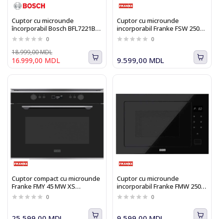
Cuptor cu microunde
Cuptor cu microunde
încorporabil Bosch BFL7221B1
incorporabil Franke FSW 250
Seria I 8
MW XS 131.0627.471
0
0
18.999,00 MDL
9.599,00 MDL
16.999,00 MDL
Cuptor compact cu microunde
Cuptor cu microunde
Franke FMY 45 MW XS
incorporabil Franke FMW 250
131.0606.105
CR2 G BK 131.0391.304
0
0
25.599,00 MDL
9.599,00 MDL