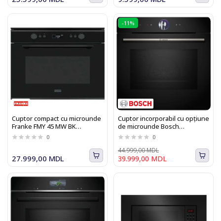
-11%
Cuptor compact cu microunde
Cuptor incorporabil cu opțiune
Franke FMY 45 MW BK
de microunde Bosch
131.0632.660
HMG776NB1 Seria I 8
0
0
44.999,00 MDL
27.999,00 MDL
39.999,00 MDL