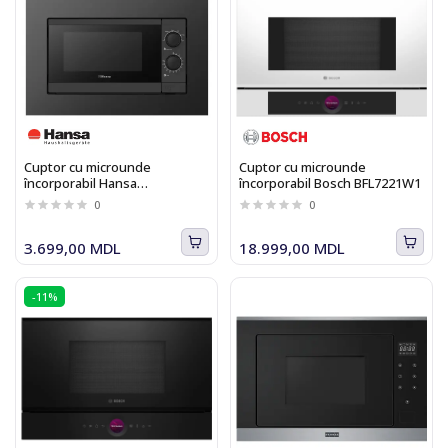
Cuptor cu microunde
Cuptor cu microunde
încorporabil Hansa
încorporabil Bosch BFL7221W1
AMGB20M1BH
0
0
3.699,00 MDL
18.999,00 MDL
-11%