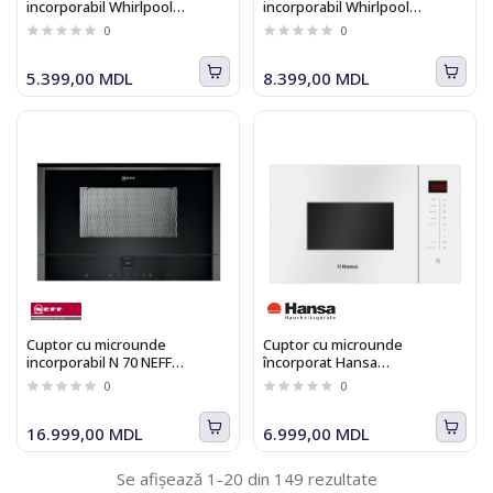
incorporabil Whirlpool
incorporabil Whirlpool
WMF200G NB
AMW734IX
0
0
5.399,00 MDL
8.399,00 MDL
Cuptor cu microunde
Cuptor cu microunde
incorporabil N 70 NEFF
încorporat Hansa
C17WR00G0
AMMB25E1WH
0
0
16.999,00 MDL
6.999,00 MDL
Se afișează 1-20 din 149 rezultate