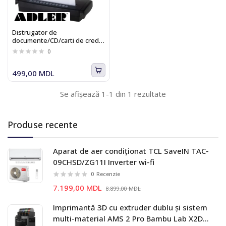
Distrugator de
documente/CD/carti de credit
Adler AD 1040
0
499,00 MDL
Se afișează 1-1 din 1 rezultate
Produse recente
Aparat de aer condiționat TCL SaveIN TAC-
09CHSD/ZG11I Inverter wi-fi
0
Recenzie
7.199,00 MDL
8.899,00 MDL
Imprimantă 3D cu extruder dublu și sistem
multi-material AMS 2 Pro Bambu Lab X2D