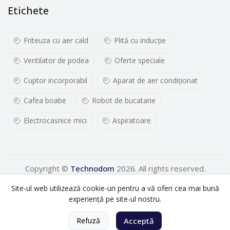
Etichete
Friteuza cu aer cald
Plită cu inducţie
Ventilator de podea
Oferte speciale
Cuptor incorporabil
Aparat de aer condiționat
Cafea boabe
Robot de bucatarie
Electrocasnice mici
Aspiratoare
Copyright ©
Technodom
2026. All rights reserved.
Site-ul web utilizează cookie-uri pentru a vă oferi cea mai bună
experiență pe site-ul nostru.
0
Refuză
Acceptă