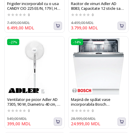
Frigider incorporabil cu o usa
Racitor de vinuri Adler AD
CANDY CIO 225 EE/N, 179 l, H
8083, Capacitate 12 sticle sau
122 cm, clasa F, alb
33L, Iluminare Interioara,
0
0
Touch
7.499,00 MDL
4.499,00 MDL
6.499,00 MDL
3.799,00 MDL
-27%
-14%
Ventilator pe picior Adler AD
Mașină de spălat vase
7305, 90 W, Diametru 40 cm, 3
incorporabila Bosch
trepte de viteza, functie de
SMV8YCX02E Seria I 8
0
0
oscilare
549,00 MDL
28.999,00 MDL
399,00 MDL
24.999,00 MDL