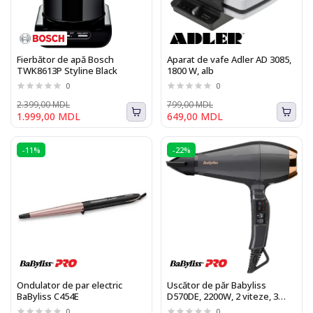
Fierbător de apă Bosch
Aparat de vafe Adler AD 3085,
TWK8613P Styline Black
1800 W, alb
0
0
2.399,00 MDL
799,00 MDL
1.999,00 MDL
649,00 MDL
-11%
-22%
Ondulator de par electric
Uscător de păr Babyliss
BaByliss C454E
D570DE, 2200W, 2 viteze, 3
trepte temperatura
0
0