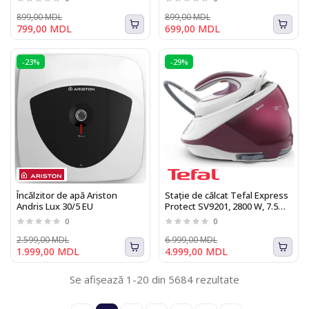
899,00 MDL
899,00 MDL
799,00 MDL
699,00 MDL
-23%
-29%
Încălzitor de apă Ariston
Stație de călcat Tefal Express
Andris Lux 30/5 EU
Protect SV9201, 2800 W, 7.5
bari
0
0
2.599,00 MDL
6.999,00 MDL
1.999,00 MDL
4.999,00 MDL
Se afișează 1-20 din 5684 rezultate