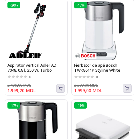
-20%
-17%
Aspirator vertical Adler AD
Fierbător de apă Bosch
7048, 0.8 l, 350 W, Turbo
TWK8611P Styline White
0
0
2.499,00 MDL
2.399,00 MDL
1.999,20 MDL
1.999,00 MDL
-17%
-19%