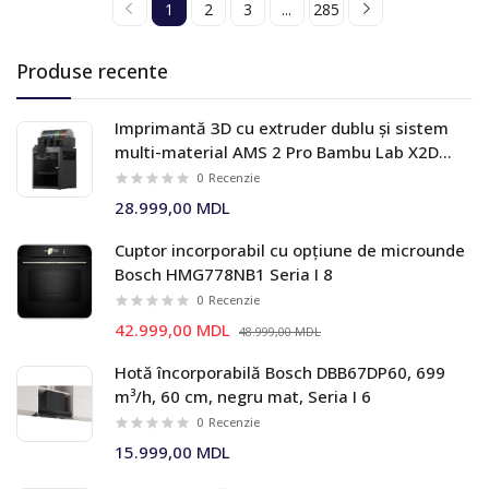
1
2
3
...
285
Produse recente
Imprimantă 3D cu extruder dublu și sistem
multi-material AMS 2 Pro Bambu Lab X2D
Combo
0
Recenzie
28.999,00 MDL
Cuptor incorporabil cu opțiune de microunde
Bosch HMG778NB1 Seria I 8
0
Recenzie
42.999,00 MDL
48.999,00 MDL
Hotă încorporabilă Bosch DBB67DP60, 699
m³/h, 60 cm, negru mat, Seria I 6
0
Recenzie
15.999,00 MDL