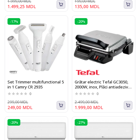
1.999,00 MDL
199,00 MDL
1.499,25 MDL
135,00 MDL
-17%
-20%
Set Trimmer multifunctional 5
Grătar electric Tefal GC3050,
in 1 Camry CR 2935
2000W, inox, Plăci antiadezive
detașabile, Termostat reglabil
0
0
299,00 MDL
2.499,00 MDL
249,00 MDL
1.999,00 MDL
-20%
-27%