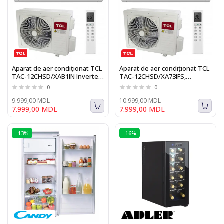
Aparat de aer condiționat TCL
Aparat de aer condiționat TCL
TAC-12CHSD/XAB1IN Inverter
TAC-12CHSD/XA73IFS,
R32 WI-FI Ready
Inverter, 12000BTU, A++/A+,
0
0
R32, I-Feel, WI-FI
9.999,00 MDL
10.999,00 MDL
7.999,00 MDL
7.999,00 MDL
-13%
-16%