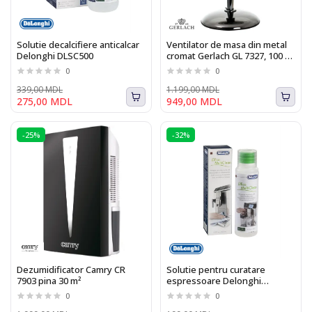
Solutie decalcifiere anticalcar
Ventilator de masa din metal
Delonghi DLSC500
cromat Gerlach GL 7327, 100 W,
Diametru 40 cm, 3 trepte de
0
0
viteza, functie de oscilare
339,00 MDL
1.199,00 MDL
275,00 MDL
949,00 MDL
-25%
-32%
Dezumidificator Camry CR
Solutie pentru curatare
7903 pina 30 m²
espressoare Delonghi
DLSC550 Eco MultiClean 250 ml
0
0