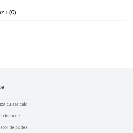
zii (0)
te
uza cu aer cald
 cu inducţie
lator de podea