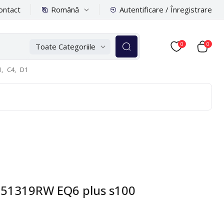
Română
ontact
Autentificare / Înregistrare
0
0
Toate Categoriile
,
C4,
D1
651319RW EQ6 plus s100