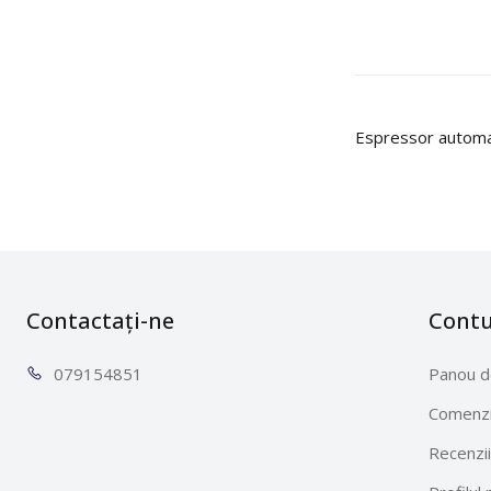
Espressor autom
Contactați-ne
Cont
0791
54851
Panou d
Comenzi
Recenzii