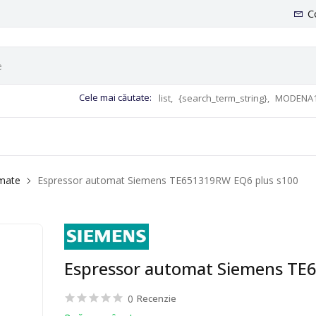
C
Cele mai căutate:
list,
{search_term_string},
MODENA1
mate
Espressor automat Siemens TE651319RW EQ6 plus s100
Espressor automat Siemens TE
0
Recenzie