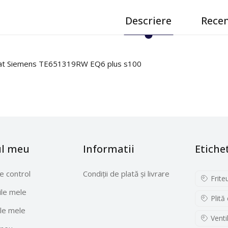
Descriere
Recen
at Siemens TE651319RW EQ6 plus s100
ul meu
Informatii
Etiche
e control
Condiții de plată și livrare
Frite
le mele
Plită
le mele
Venti