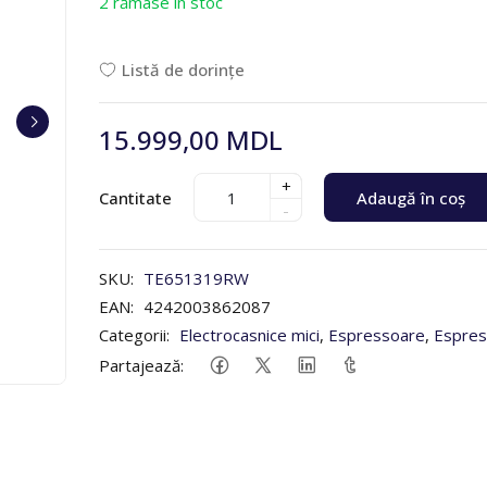
2 rămase în stoc
Listă de dorințe
15.999,00 MDL
+
Cantitate
Adaugă în coș
-
SKU:
TE651319RW
EAN:
4242003862087
Categorii:
Electrocasnice mici
,
Espressoare
,
Espres
Partajează: