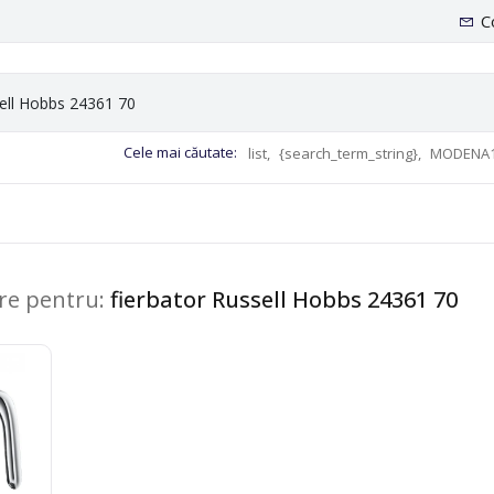
C
Cele mai căutate:
list,
{search_term_string},
MODENA1
are pentru:
fierbator Russell Hobbs 24361 70