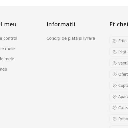
ul meu
Informatii
Etiche
e control
Condiții de plată și livrare
Frite
le mele
Plită
le mele
Venti
 meu
Ofert
Cupto
Apara
Cafe
Robo