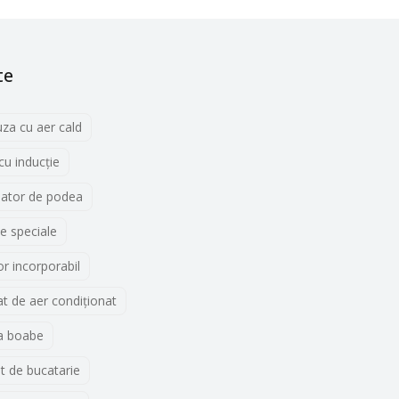
te
uza cu aer cald
 cu inducţie
lator de podea
e speciale
r incorporabil
t de aer condiționat
a boabe
t de bucatarie