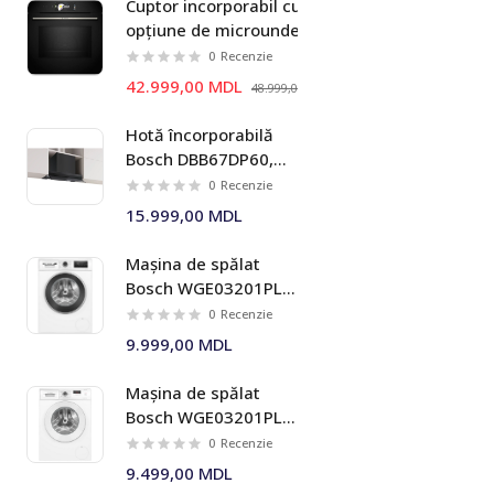
Cuptor incorporabil cu
Masini de tuns iarba
opțiune de microunde
Bosch HMG778NB1 Seria I
0
Recenzie
8
42.999,00 MDL
48.999,00 MDL
Hotă încorporabilă
Bosch DBB67DP60,
699 m³/h, 60 cm,
0
Recenzie
negru mat, Seria I 6
15.999,00 MDL
Mașina de spălat
Bosch WGE03201PL 8
kg 1200 rpm Seria I 4
0
Recenzie
9.999,00 MDL
Mașina de spălat
Bosch WGE03201PL 8
kg 1200 rpm Seria I 2
0
Recenzie
9.499,00 MDL