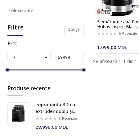
Televizoare
Fierbător de apă Rus
Produse pentru frumusete si
Filtre
Hobbs Inspire Black,
sanatate
Șterge
24361-70
0
Recenzie
Tehnică pentru casă
Preț
1.099,00 MDL
Accesorii pentru încorporabile si
electrocasnice
Se afișează 1-1 din 1
Tehnică audio
Mărfuri pentru casă și birou
Produse recente
Produse pentru animale domestice
Imprimantă 3D cu
Gadget-uri
extruder dublu și
sistem multi-material
Sport si turism
0
Recenzie
AMS 2 Pro Bambu Lab
28.999,00 MDL
Mobila
X2D Combo