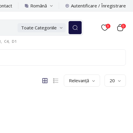
Română
ontact
Autentificare / Înregistrare
0
0
Toate Categoriile
,
C4,
D1
Relevanță
20