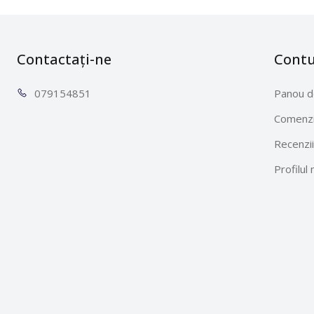
Contactați-ne
Cont
0791
54851
Panou d
Comenzi
Recenzii
Profilul