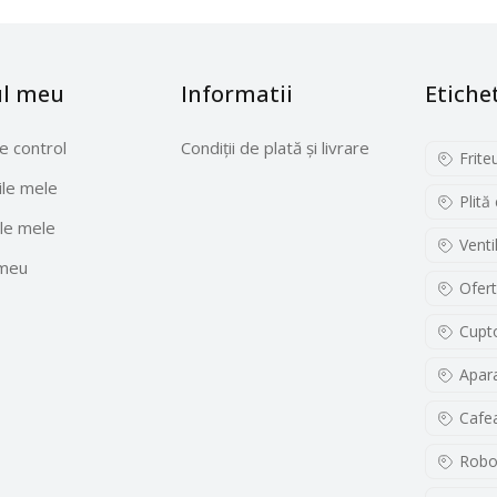
ul meu
Informatii
Etiche
e control
Condiții de plată și livrare
Frite
le mele
Plită
le mele
Venti
 meu
Ofert
Cupto
Apara
Cafe
Robo