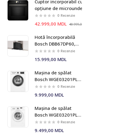
Cuptor incorporabil cu
Masini de tuns iarba
opțiune de microunde
Bosch HMG778NB1 Seria I
0
Recenzie
8
42.999,00 MDL
48.999,00 MDL
Hotă încorporabilă
Bosch DBB67DP60,
699 m³/h, 60 cm,
0
Recenzie
negru mat, Seria I 6
15.999,00 MDL
Mașina de spălat
Bosch WGE03201PL 8
kg 1200 rpm Seria I 4
0
Recenzie
9.999,00 MDL
Mașina de spălat
Bosch WGE03201PL 8
kg 1200 rpm Seria I 2
0
Recenzie
9.499,00 MDL