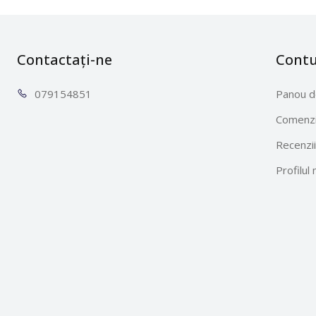
Contactați-ne
Cont
0791
54851
Panou d
Comenzi
Recenzii
Profilul