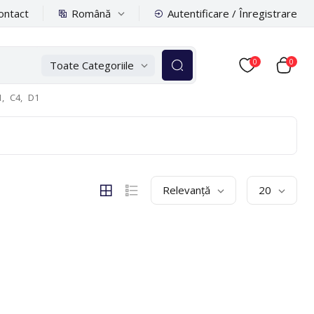
Română
ontact
Autentificare / Înregistrare
0
0
Toate Categoriile
,
C4,
D1
Relevanță
20