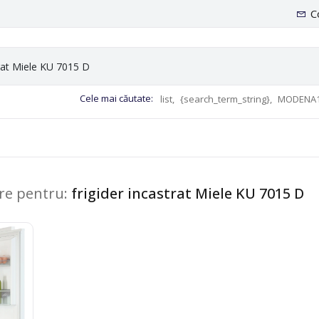
C
Cele mai căutate:
list,
{search_term_string},
MODENA1
are pentru:
frigider incastrat Miele KU 7015 D