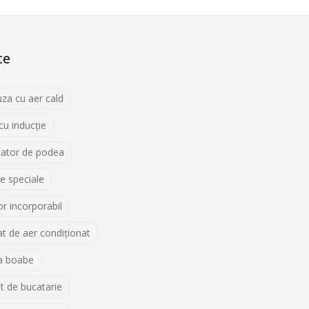
te
uza cu aer cald
 cu inducţie
lator de podea
e speciale
r incorporabil
t de aer condiționat
a boabe
t de bucatarie