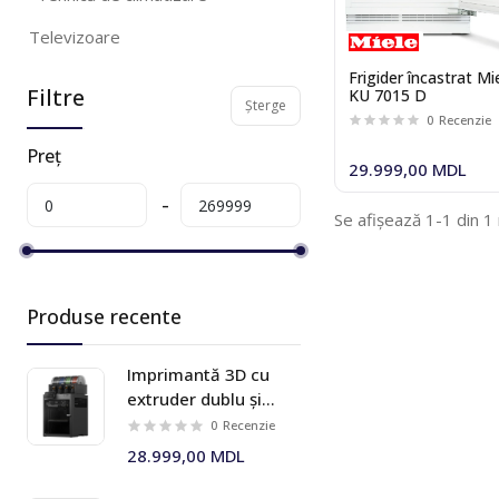
Televizoare
Frigider încastrat Mi
Produse pentru frumusete si
Filtre
KU 7015 D
sanatate
Șterge
0
Recenzie
Tehnică pentru casă
Preț
29.999,00 MDL
Accesorii pentru încorporabile si
electrocasnice
Se afișează 1-1 din 1
Tehnică audio
Mărfuri pentru casă și birou
Produse recente
Produse pentru animale domestice
Imprimantă 3D cu
Gadget-uri
extruder dublu și
sistem multi-material
Sport si turism
0
Recenzie
AMS 2 Pro Bambu Lab
28.999,00 MDL
Mobila
X2D Combo