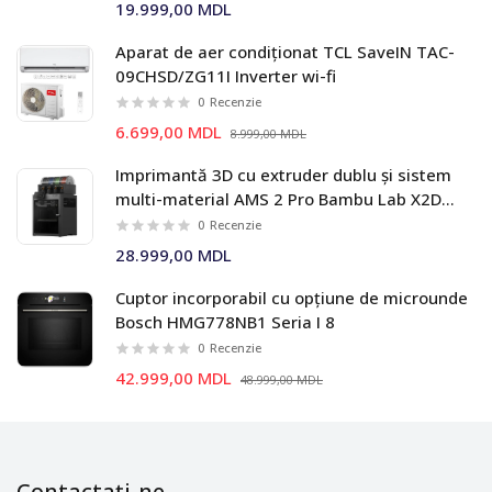
19.999,00 MDL
Aparat de aer condiționat TCL SaveIN TAC-
09CHSD/ZG11I Inverter wi-fi
0
Recenzie
6.699,00 MDL
8.999,00 MDL
Imprimantă 3D cu extruder dublu și sistem
multi-material AMS 2 Pro Bambu Lab X2D
Combo
0
Recenzie
28.999,00 MDL
Cuptor incorporabil cu opțiune de microunde
Bosch HMG778NB1 Seria I 8
0
Recenzie
42.999,00 MDL
48.999,00 MDL
Contactați-ne