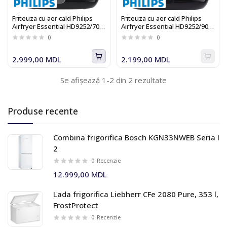
Friteuza cu aer cald Philips
Friteuza cu aer cald Philips
Airfryer Essential HD9252/70,
Airfryer Essential HD9252/90,
4.1l, 1400W, negru
4.1l, 13 functii, negru
0
0
2.999,00 MDL
2.199,00 MDL
Se afișează 1-2 din 2 rezultate
Produse recente
Combina frigorifica Bosch KGN33NWEB Seria I
2
0
Recenzie
12.999,00 MDL
Lada frigorifica Liebherr CFe 2080 Pure, 353 l,
FrostProtect
0
Recenzie