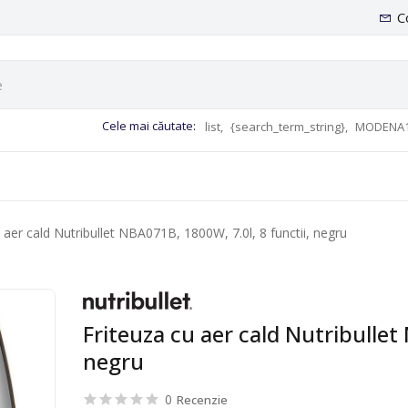
C
Cele mai căutate:
list,
{search_term_string},
MODENA1
 aer cald Nutribullet NBA071B, 1800W, 7.0l, 8 functii, negru
Friteuza cu aer cald Nutribullet
negru
0
Recenzie