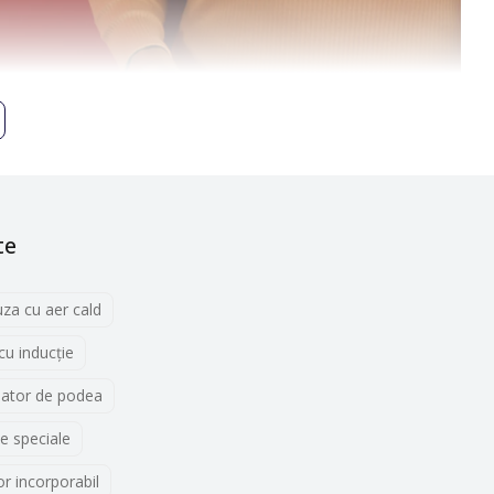
te
uza cu aer cald
 cu inducţie
lator de podea
e speciale
r incorporabil