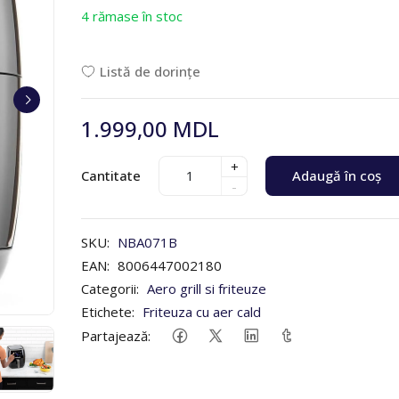
4 rămase în stoc
Listă de dorințe
1.999,00 MDL
+
Cantitate
Adaugă în coș
-
SKU:
NBA071B
EAN:
8006447002180
Categorii:
Aero grill si friteuze
Etichete:
Friteuza cu aer cald
Partajează: