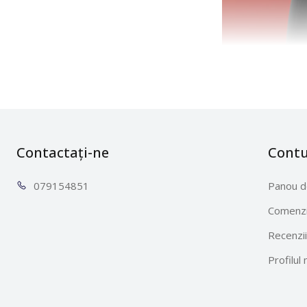
Contactați-ne
Cont
0791
54851
Panou d
Comenzi
Recenzii
Profilul