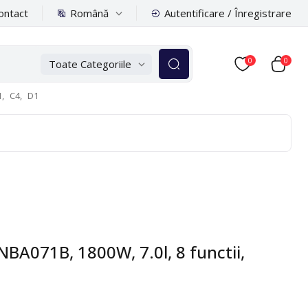
Română
ontact
Autentificare / Înregistrare
0
0
Toate Categoriile
,
C4,
D1
 NBA071B, 1800W, 7.0l, 8 functii,