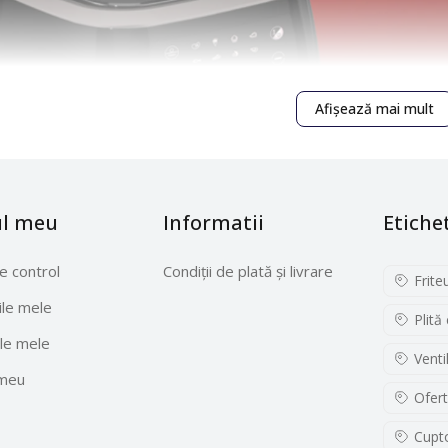
Afișează mai mult
ul meu
Informatii
Etiche
e control
Condiții de plată și livrare
Frite
le mele
Plită
le mele
Venti
 meu
Ofert
Cupto