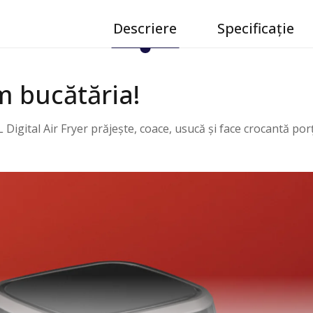
Descriere
Specificație
m bucătăria!
Digital Air Fryer prăjește, coace, usucă și face crocantă porț