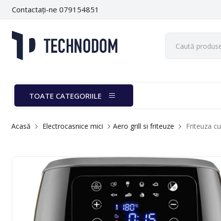
Contactați-ne 079154851
TOATE CATEGORIILE
Acasă
Electrocasnice mici
Aero grill si friteuze
Friteuza cu