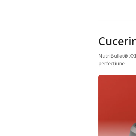
Cuceri
NutriBullet® XXL 
perfecțiune.