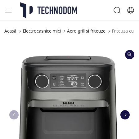
Acasă
Electrocasnice mici
Aero grill si friteuze
Friteuza cu a