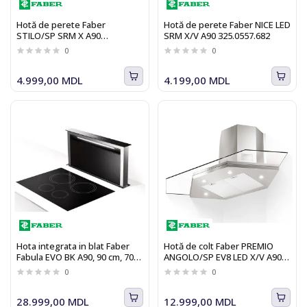
Hotă de perete Faber
Hotă de perete Faber NICE LED
STILO/SP SRM X A90
SRM X/V A90 325.0557.682
325.0557.664, 90 cm, 650 m3/h,
0
0
inox
4.999,00 MDL
4.199,00 MDL
Hota integrata in blat Faber
Hotă de colt Faber PREMIO
Fabula EVO BK A90, 90 cm, 700
ANGOLO/SP EV8 LED X/V A90
m3/h, sticla neagra
(325.0537.824)
0
0
28.999,00 MDL
12.999,00 MDL