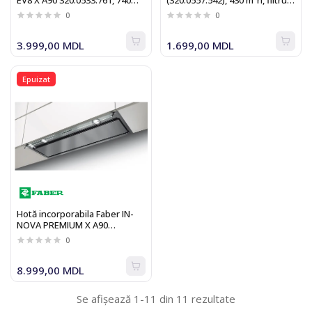
EV8 X A90 320.0533.761, 740
(320.0557.542), 430 m³h, filtru
m³h, filtru aluminiu, clasa B,
aluminiu, clasa B, alba
0
0
Inox
3.999,00 MDL
1.699,00 MDL
Epuizat
Hotă incorporabila Faber IN-
NOVA PREMIUM X A90
110.0439.951
0
8.999,00 MDL
Se afișează 1-11 din 11 rezultate