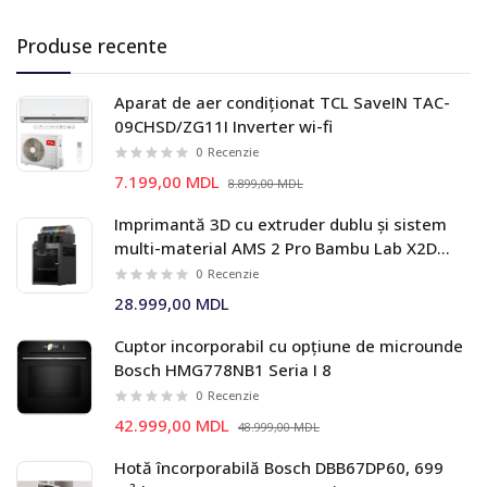
Produse recente
Aparat de aer condiționat TCL SaveIN TAC-
09CHSD/ZG11I Inverter wi-fi
0
Recenzie
7.199,00 MDL
8.899,00 MDL
Imprimantă 3D cu extruder dublu și sistem
multi-material AMS 2 Pro Bambu Lab X2D
Combo
0
Recenzie
28.999,00 MDL
Cuptor incorporabil cu opțiune de microunde
Bosch HMG778NB1 Seria I 8
0
Recenzie
42.999,00 MDL
48.999,00 MDL
Hotă încorporabilă Bosch DBB67DP60, 699