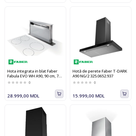
Hota integrata in blat Faber
Hotă de perete Faber T-DARK
Fabula EVO WH A90, 90 cm, 700
A90 NG/2 325.0652.937
m3/h, sticla alba
0
0
28.999,00 MDL
15.999,00 MDL