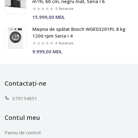
m³/h, 60 cm, negru mat, Seria I 6
0
Recenzie
15.999,00 MDL
Mașina de spălat Bosch WGE03201PL 8 kg
1200 rpm Seria I 4
0
Recenzie
9.999,00 MDL
Contactați-ne
0791
54851
Contul meu
Panou de control