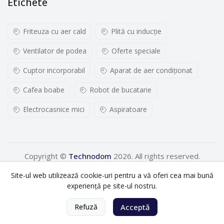
Etichete
Friteuza cu aer cald
Plită cu inducţie
Ventilator de podea
Oferte speciale
Cuptor incorporabil
Aparat de aer condiționat
Cafea boabe
Robot de bucatarie
Electrocasnice mici
Aspiratoare
Copyright ©
Technodom
2026. All rights reserved.
Site-ul web utilizează cookie-uri pentru a vă oferi cea mai bună
experiență pe site-ul nostru.
0
Refuză
Acceptă
Acasă
Categorii
Coș
Cont