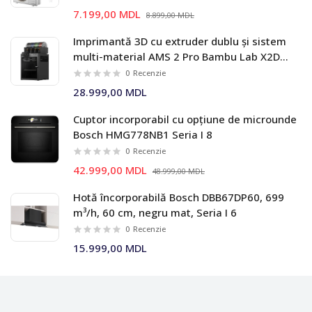
7.199,00 MDL
8.899,00 MDL
Imprimantă 3D cu extruder dublu și sistem
multi-material AMS 2 Pro Bambu Lab X2D
Combo
0
Recenzie
28.999,00 MDL
Cuptor incorporabil cu opțiune de microunde
Bosch HMG778NB1 Seria I 8
0
Recenzie
42.999,00 MDL
48.999,00 MDL
Hotă încorporabilă Bosch DBB67DP60, 699
m³/h, 60 cm, negru mat, Seria I 6
0
Recenzie
15.999,00 MDL