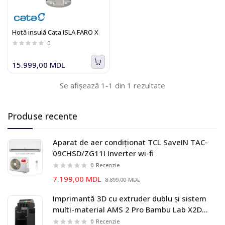
Hotă insulă Cata ISLA FARO X
0
15.999,00 MDL
Se afișează 1-1 din 1 rezultate
Produse recente
Aparat de aer condiționat TCL SaveIN TAC-
09CHSD/ZG11I Inverter wi-fi
0
Recenzie
7.199,00 MDL
8.899,00 MDL
Imprimantă 3D cu extruder dublu și sistem
multi-material AMS 2 Pro Bambu Lab X2D
Combo
0
Recenzie