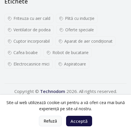
Etichete
Friteuza cu aer cald
Plită cu inducţie
Ventilator de podea
Oferte speciale
Cuptor incorporabil
Aparat de aer condiționat
Cafea boabe
Robot de bucatarie
Electrocasnice mici
Aspiratoare
Copyright ©
Technodom
2026. All rights reserved.
Site-ul web utilizează cookie-uri pentru a vă oferi cea mai bună
experiență pe site-ul nostru.
0
Refuză
Acceptă
Acasă
Categorii
Coș
Cont