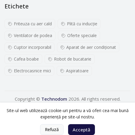
Etichete
Friteuza cu aer cald
Plită cu inducţie
Ventilator de podea
Oferte speciale
Cuptor incorporabil
Aparat de aer condiționat
Cafea boabe
Robot de bucatarie
Electrocasnice mici
Aspiratoare
Copyright ©
Technodom
2026. All rights reserved.
Site-ul web utilizează cookie-uri pentru a vă oferi cea mai bună
experiență pe site-ul nostru.
0
Refuză
Acceptă