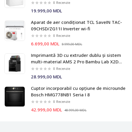
0
Recenzie
19.999,00 MDL
Aparat de aer condiționat TCL SaveIN TAC-
09CHSD/ZG11I Inverter wi-fi
0
Recenzie
6.699,00 MDL
8.999,00 MDL
Imprimantă 3D cu extruder dublu și sistem
multi-material AMS 2 Pro Bambu Lab X2D
Combo
0
Recenzie
28.999,00 MDL
Cuptor incorporabil cu opțiune de microunde
Bosch HMG778NB1 Seria I 8
0
Recenzie
42.999,00 MDL
48.999,00 MDL