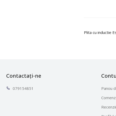
Plita cu inductie
Contactați-ne
Cont
0791
54851
Panou d
Comenzi
Recenzii