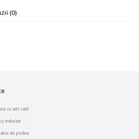
zii (0)
te
uza cu aer cald
 cu inducţie
lator de podea