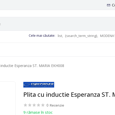
C
Cele mai căutate:
list,
{search_term_string},
MODENA1
u inductie Esperanza ST. MARIA EKH008
Plita cu inductie Esperanza ST
0
Recenzie
9 rămase în stoc