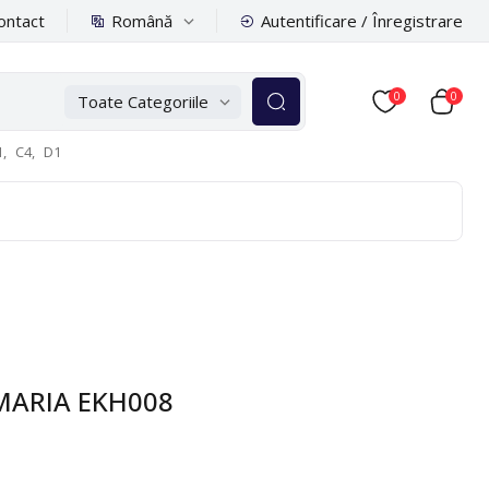
Română
ontact
Autentificare / Înregistrare
0
0
Toate Categoriile
,
C4,
D1
. MARIA EKH008