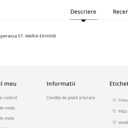
Descriere
Recen
 Esperanza ST. MARIA EKH008
ul meu
Informatii
Etiche
e control
Condiții de plată și livrare
Frite
le mele
Plită
le mele
Venti