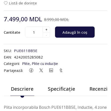
Listă de dorințe
7.499,00 MDL
8.999,00 MDL
+
Cantitate
Adaugă în coș
-
SKU:
PUE611BB5E
EAN:
4242005285082
Categorii:
Plite
,
Plite cu inducție
Partajează:
Descriere
Specificație
Recenzii 
Plita incorporabila Bosch PUE611BB5E, Inductie, 4 zone