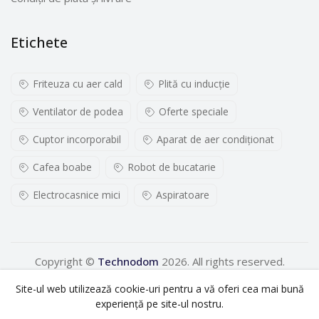
Etichete
Stocheaza setarile tale
Friteuza cu aer cald
Plită cu inducţie
Ventilator de podea
Oferte speciale
Daca opriti plita, aceasta salveaza
Cuptor incorporabil
Aparat de aer condiționat
ultima setare selectata pentru o
Cafea boabe
Robot de bucatarie
perioada scurta de timp. Daca plita este
oprita intr-un timp scurt, setarile
Electrocasnice mici
Aspiratoare
anterioare sunt inca disponibile.
Copyright ©
Technodom
2026. All rights reserved.
Gatit mai rapid, consum de energie
Site-ul web utilizează cookie-uri pentru a vă oferi cea mai bună
redus. Aceasta este inductia.
experiență pe site-ul nostru.