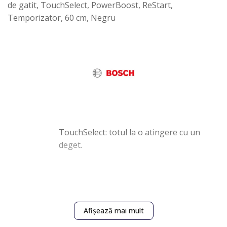
de gatit, TouchSelect, PowerBoost, ReStart,
Temporizator, 60 cm, Negru
TouchSelect: totul la o atingere cu un
deget.
Cu acest nou panou de comanda, poti
regla cu usurinta zona de gatit dorita.
Afișează mai mult
Selecteaza pur si simplu nivelul de