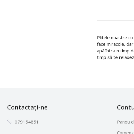
Plitele noastre cu
face miracole, dar
apă într-un timp d
timp să te relaxez
Contactați-ne
Cont
0791
54851
Panou d
Comenzi