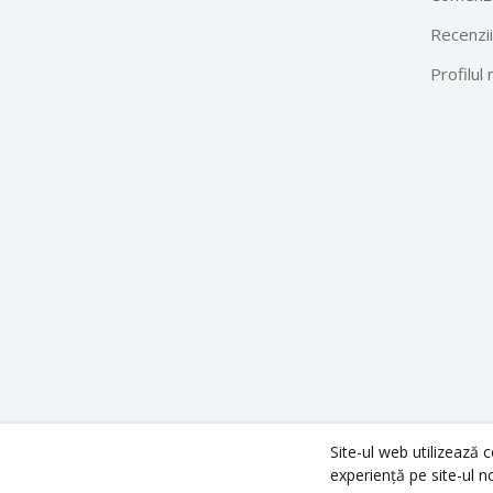
Recenzii
Profilul
Site-ul web utilizează 
Copyright ©
Technodom
2026. All rights reserved.
experiență pe site-ul n