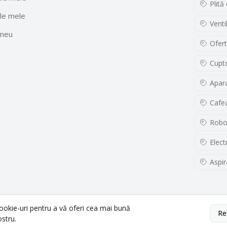
Plită
le mele
Venti
 meu
Ofert
Cupto
Apara
Cafe
Robo
Elect
Aspir
cookie-uri pentru a vă oferi cea mai bună
Re
ostru.