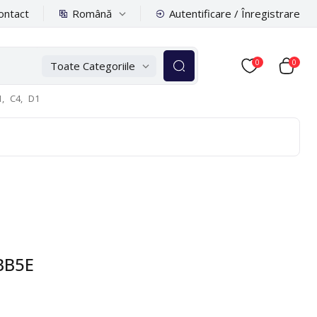
Română
ontact
Autentificare / Înregistrare
0
0
Toate Categoriile
,
C4,
D1
RBB5E