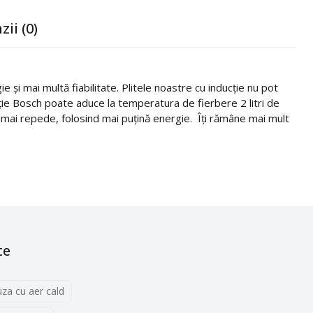
zii (0)
și mai multă fiabilitate. Plitele noastre cu inducție nu pot
cție Bosch poate aduce la temperatura de fierbere 2 litri de
na mai repede, folosind mai puțină energie. Îți rămâne mai mult
te
uza cu aer cald