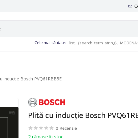
C
Cele mai căutate:
list,
{search_term_string},
MODENA1
 cu inducție Bosch PVQ61RBB5E
Plită cu inducție Bosch PVQ61
0
Recenzie
2 rămase în stoc