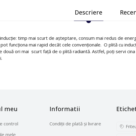
Descriere
Recen
 inducție: timp mai scurt de așteptare, consum mai redus de energie 
 pot funcționa mai rapid decât cele convenționale. O plită cu indu
e două ori mai scurt față de o plită radiantă. Astfel, poți servi ci
i.
ul meu
Informatii
Etiche
e control
Condiții de plată și livrare
Frite
le mele