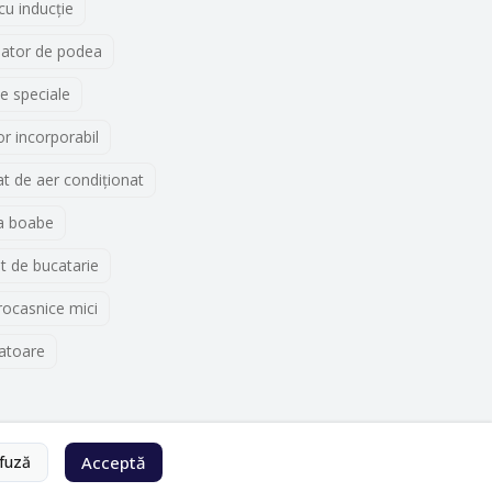
 cu inducţie
lator de podea
e speciale
r incorporabil
t de aer condiționat
a boabe
t de bucatarie
rocasnice mici
atoare
fuză
Acceptă