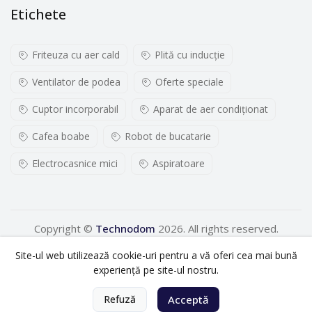
Etichete
Friteuza cu aer cald
Plită cu inducţie
Ventilator de podea
Oferte speciale
Cuptor incorporabil
Aparat de aer condiționat
Cafea boabe
Robot de bucatarie
Electrocasnice mici
Aspiratoare
Copyright ©
Technodom
2026. All rights reserved.
Site-ul web utilizează cookie-uri pentru a vă oferi cea mai bună
experiență pe site-ul nostru.
0
Refuză
Acceptă