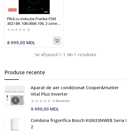
Plită cu inducţie Franke FSM
302 I BK 108.0606.106, 2 zone,
Touch, 30 x 50 cm, Booster,
0
timer, Sticla neagra
8.999,00 MDL
Se afișează 1-1 din 1 rezultate
Produse recente
Aparat de aer condiționat Cooper&Hunter
Vital Plus Inverter
0
Recenzie
9.999,00 MDL
Combina frigorifica Bosch KGN33NWEB Seria I
2