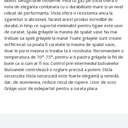
iubesc design-urile moderne. Plita cu gaz pe sticla ofera o
nota de eleganta combinata cu o durabilitate mare si un nivel
ridicat de performanta. Sticla ofera o rezistenta unica la
zgarieturi si abraziuni, facand acest produs incredibil de
durabil, in timp ce suportul minimalist pentru tigaie este usor
de curatat. Spala grilajele la masina de spalat vase Nu mai
trebuie sa speli grilajele la mana! Toate grilajele sunt create
astfel incat sa poata fi curatate la masina de spalat vase,
doar le pui in masina si treaba ta e rezolvata. Recomandam o
temperatura de 70°-75°, pentru a-ti pastra grilajele la fel de
bune ca si cum ar fi noi. Control prin intermediul butoanelor
Butoanele controlează o reglare precisă a puterii. Sticla
securizata Sticla securizată este foarte elegantă și netedă,
dar, de asemenea, reduce riscul de rupere. Usor de scos
Grilaje usor de indepartat pentru a curata placa.