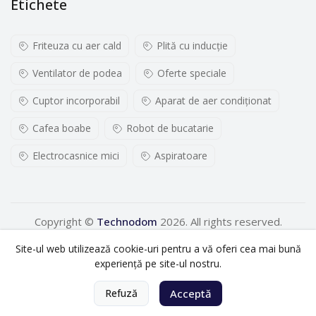
Etichete
Friteuza cu aer cald
Plită cu inducţie
Ventilator de podea
Oferte speciale
Cuptor incorporabil
Aparat de aer condiționat
Cafea boabe
Robot de bucatarie
Electrocasnice mici
Aspiratoare
Copyright ©
Technodom
2026. All rights reserved.
Site-ul web utilizează cookie-uri pentru a vă oferi cea mai bună
experiență pe site-ul nostru.
0
Refuză
Acceptă
Acasă
Categorii
Coș
Cont