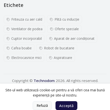
Etichete
Friteuza cu aer cald
Plită cu inducţie
Ventilator de podea
Oferte speciale
Cuptor incorporabil
Aparat de aer condiționat
Cafea boabe
Robot de bucatarie
Electrocasnice mici
Aspiratoare
Copyright ©
Technodom
2026. All rights reserved.
Site-ul web utilizează cookie-uri pentru a vă oferi cea mai bună
experiență pe site-ul nostru.
0
Refuză
Acceptă