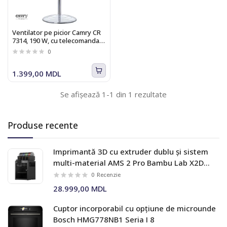
Ventilator pe picior Camry CR
7314, 190 W, cu telecomanda,
temporizator
0
1.399,00 MDL
Se afișează 1-1 din 1 rezultate
Produse recente
Imprimantă 3D cu extruder dublu și sistem
multi-material AMS 2 Pro Bambu Lab X2D
Combo
0
Recenzie
28.999,00 MDL
Cuptor incorporabil cu opțiune de microunde
Bosch HMG778NB1 Seria I 8