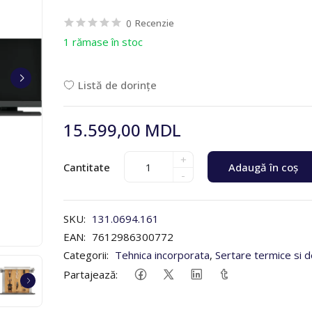
0
Recenzie
1 rămase în stoc
Listă de dorințe
15.599,00 MDL
+
Cantitate
Adaugă în coș
-
SKU:
131.0694.161
EAN:
7612986300772
Categorii:
Tehnica incorporata
,
Sertare termice si d
Partajează: