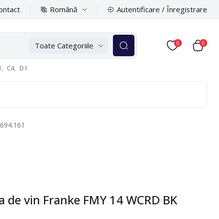
Română
ontact
Autentificare / Înregistrare
0
0
Toate Categoriile
,
C4,
D1
0694.161
ina de vin Franke FMY 14 WCRD BK