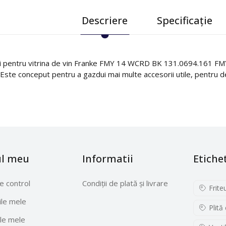
Descriere
Specificație
ii pentru vitrina de vin Franke FMY 14 WCRD BK 131.0694.161 F
 Este conceput pentru a gazdui mai multe accesorii utile, pentru de
ul meu
Informatii
Etiche
e control
Condiții de plată și livrare
Frite
le mele
Plită
le mele