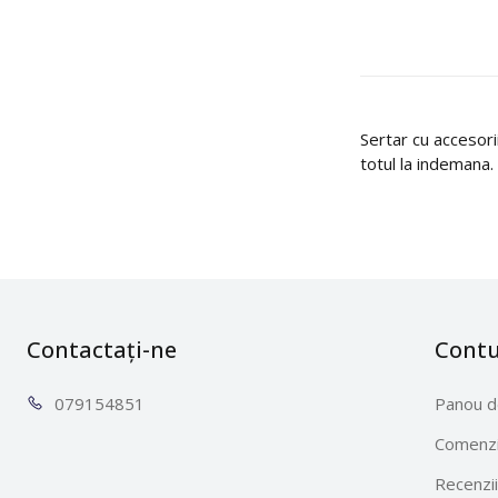
Sertar cu accesor
totul la indemana.
Contactați-ne
Cont
0791
54851
Panou d
Comenzi
Recenzii