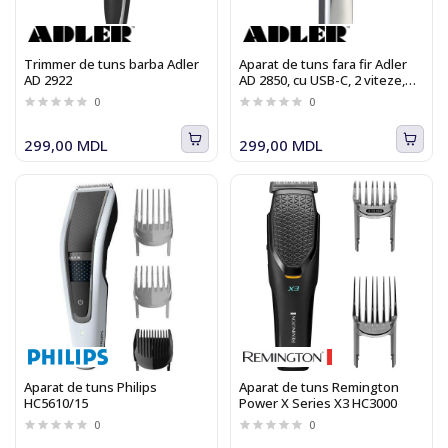
Trimmer de tuns barba Adler
Aparat de tuns fara fir Adler
AD 2922
AD 2850, cu USB-C, 2 viteze,
afișaj LED, 8 piepteni
0
0
299,00 MDL
299,00 MDL
Aparat de tuns Philips
Aparat de tuns Remington
HC5610/15
Power X Series X3 HC3000
0
0