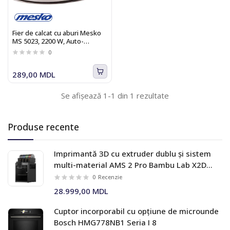
Fier de calcat cu aburi Mesko
MS 5023, 2200 W, Auto-
curatare, Galben/Negru
0
289,00 MDL
Se afișează 1-1 din 1 rezultate
Produse recente
Imprimantă 3D cu extruder dublu și sistem
multi-material AMS 2 Pro Bambu Lab X2D
Combo
0
Recenzie
28.999,00 MDL
Cuptor incorporabil cu opțiune de microunde
Bosch HMG778NB1 Seria I 8