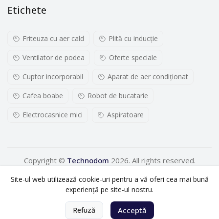
Etichete
Friteuza cu aer cald
Plită cu inducţie
Ventilator de podea
Oferte speciale
Cuptor incorporabil
Aparat de aer condiționat
Cafea boabe
Robot de bucatarie
Electrocasnice mici
Aspiratoare
Copyright ©
Technodom
2026. All rights reserved.
Site-ul web utilizează cookie-uri pentru a vă oferi cea mai bună
experiență pe site-ul nostru.
0
Refuză
Acceptă