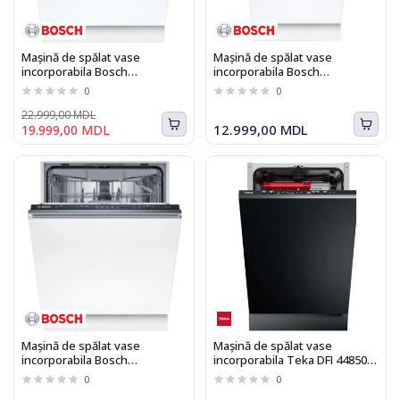
Mașină de spălat vase
Mașină de spălat vase
incorporabila Bosch
incorporabila Bosch
SBD6ECX12E Seria I 6
SPV6EMX65Q Seria 6
0
0
22.999,00 MDL
12.999,00 MDL
19.999,00 MDL
Mașină de spălat vase
Mașină de spălat vase
incorporabila Bosch
incorporabila Teka DFI 44850,
SMV25EX02E
cu sistem SlidingDoor, 10
0
0
seturi, 6 programe