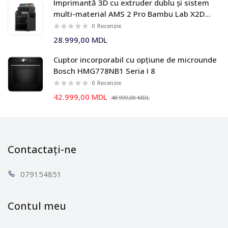
Imprimantă 3D cu extruder dublu și sistem
multi-material AMS 2 Pro Bambu Lab X2D
Combo
0
Recenzie
28.999,00 MDL
Cuptor incorporabil cu opțiune de microunde
Bosch HMG778NB1 Seria I 8
0
Recenzie
42.999,00 MDL
48.999,00 MDL
Contactați-ne
0791
54851
Contul meu