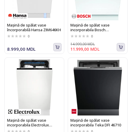
Mașină de spălat vase
Mașină de spălat vase
încorporabilă Hansa ZIM646KH
incorporabila Bosch
SMV4HVX07E Seria I 4
0
0
14.999,00 MDL
8.999,00 MDL
11.999,00 MDL
Mașină de spălat vase
Mașină de spălat vase
incorporabila Electrolux
incorporabila Teka DFI 46710
EEA23200L, AirDry, 6 programe,
0
0