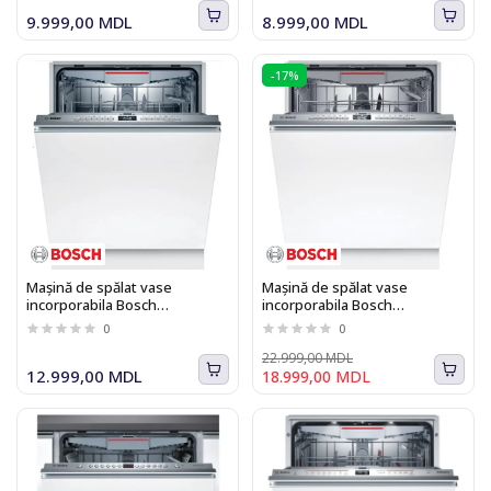
9.999,00 MDL
8.999,00 MDL
-17%
Mașină de spălat vase
Mașină de spălat vase
incorporabila Bosch
incorporabila Bosch
SMV4HVX03E Seria I 4
SMV6ZCX10E, 14 seturi, 6
0
0
programe, Zeolith, Home
Connect, 60 cm
22.999,00 MDL
12.999,00 MDL
18.999,00 MDL