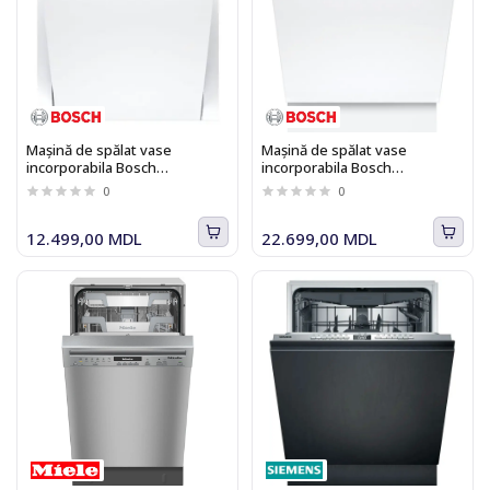
Mașină de spălat vase
Mașină de spălat vase
incorporabila Bosch
incorporabila Bosch
SMV46KX55E
SMV6ZCX16E, 14 seturi, 8
0
0
programe, Zeolith, Home
Connect, 60 cm
12.499,00 MDL
22.699,00 MDL