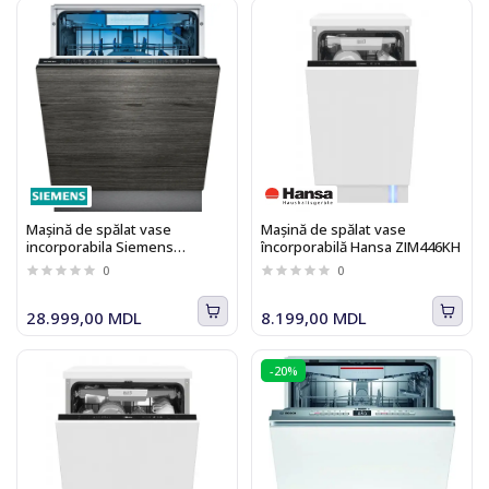
Mașină de spălat vase
Mașină de spălat vase
incorporabila Siemens
încorporabilă Hansa ZIM446KH
SN87TX02CE iQ700
0
0
28.999,00 MDL
8.199,00 MDL
-20%