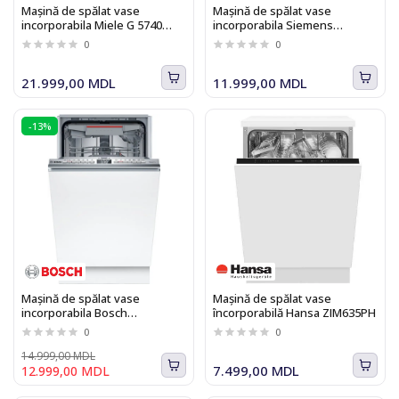
Mașină de spălat vase
Mașină de spălat vase
incorporabila Miele G 5740
incorporabila Siemens
SCU SL Oţel
SN73HX14CE iQ300
0
0
inoxidabil/CleanSteel
21.999,00 MDL
11.999,00 MDL
-13%
Mașină de spălat vase
Maşină de spălat vase
incorporabila Bosch
încorporabilă Hansa ZIM635PH
SPV4HMX49E
0
0
14.999,00 MDL
7.499,00 MDL
12.999,00 MDL