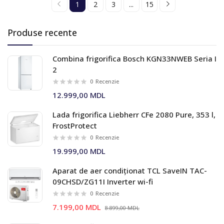
1
2
3
...
15
Produse recente
Combina frigorifica Bosch KGN33NWEB Seria I
2
0
Recenzie
12.999,00 MDL
Lada frigorifica Liebherr CFe 2080 Pure, 353 l,
FrostProtect
0
Recenzie
19.999,00 MDL
Aparat de aer condiționat TCL SaveIN TAC-
09CHSD/ZG11I Inverter wi-fi
0
Recenzie
7.199,00 MDL
8.899,00 MDL