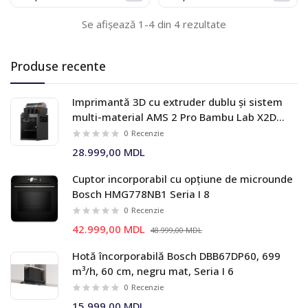
Se afișează 1-4 din 4 rezultate
Produse recente
Imprimantă 3D cu extruder dublu și sistem
multi-material AMS 2 Pro Bambu Lab X2D
Combo
0
Recenzie
28.999,00 MDL
Cuptor incorporabil cu opțiune de microunde
Bosch HMG778NB1 Seria I 8
0
Recenzie
42.999,00 MDL
48.999,00 MDL
Hotă încorporabilă Bosch DBB67DP60, 699
m³/h, 60 cm, negru mat, Seria I 6
0
Recenzie
15.999,00 MDL