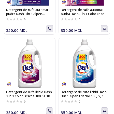
Detergent de rufe automat
Detergent de rufe automat
pudra Dash 3 in 1 Alpen
pudra Dash 3 in 1 Color Frische
Frische 100, 6kg, 100 spalari
100, 6kg, 100 spalari
0
0
350,00 MDL
350,00 MDL
Detergent de rufe lichid Dash
Detergent de rufe lichid Dash
3 in 1 Color Frische 100, 5l, 100
3 in 1 Alpen Frische 100, 5l, 100
spalari
spalari
0
0
350,00 MDL
350,00 MDL