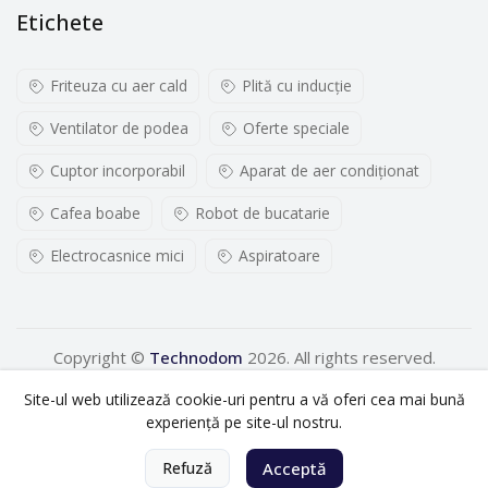
Etichete
Friteuza cu aer cald
Plită cu inducţie
Ventilator de podea
Oferte speciale
Cuptor incorporabil
Aparat de aer condiționat
Cafea boabe
Robot de bucatarie
Electrocasnice mici
Aspiratoare
Copyright ©
Technodom
2026. All rights reserved.
Site-ul web utilizează cookie-uri pentru a vă oferi cea mai bună
experiență pe site-ul nostru.
0
Refuză
Acceptă