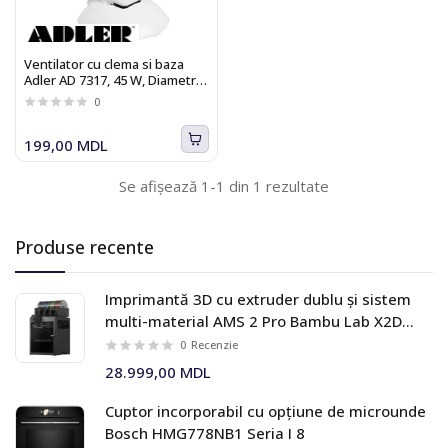
Ventilator cu clema si baza
Adler AD 7317, 45 W, Diametru
30 cm, 2 trepte de viteza
0
199,00 MDL
Se afișează 1-1 din 1 rezultate
Produse recente
Imprimantă 3D cu extruder dublu și sistem
multi-material AMS 2 Pro Bambu Lab X2D
Combo
0
Recenzie
28.999,00 MDL
Cuptor incorporabil cu opțiune de microunde
Bosch HMG778NB1 Seria I 8