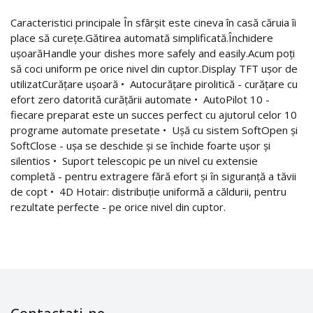
Caracteristici principale În sfârşit este cineva în casă căruia îi
place să cureţe.Gătirea automată simplificată.Închidere
ușoarăHandle your dishes more safely and easily.Acum poți
să coci uniform pe orice nivel din cuptor.Display TFT ușor de
utilizatCurățare ușoară • Autocurățare pirolitică - curățare cu
efort zero datorită curățării automate • AutoPilot 10 -
fiecare preparat este un succes perfect cu ajutorul celor 10
programe automate presetate • Ușă cu sistem SoftOpen și
SoftClose - ușa se deschide și se ȋnchide foarte ușor și
silentios • Suport telescopic pe un nivel cu extensie
completă - pentru extragere fără efort și ȋn siguranță a tăvii
de copt • 4D Hotair: distribuție uniformă a căldurii, pentru
rezultate perfecte - pe orice nivel din cuptor.