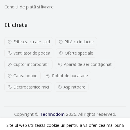
bucătărie setează automat viteza potrivită pentru fiecare
Condiții de plată și livrare
accesoriu pentru a obține rezultate optime. Tehnologia
ColourCoding de pe aparat garantează că instalezi
accesoriile în mod corect. Cuțit multifuncționalCu ajutorul
Etichete
cuțitului multifuncțional vei obține rapid ingrediente tăiate
perfect pentru preparatele tale. Blender din Tritan, de 1,5
Friteuza cu aer cald
Plită cu inducţie
lNu ești sigur dacă supa fierbinte ar putea să fie o problemă
pentru blender? Cu blenderul de calitate superioară din
Ventilator de podea
Oferte speciale
Tritan,cu capacitate de 1,5 l, este ușor să prepari cantități
mari de supe fierbinți și de băuturi foarte reci. Blenderul nu
Cuptor incorporabil
Aparat de aer condiționat
lasă gust sau miros mâncării, iar după utilizare îl poți spăla în
mașina de spălat vase.
Cafea boabe
Robot de bucatarie
Electrocasnice mici
Aspiratoare
Copyright ©
Technodom
2026. All rights reserved.
Site-ul web utilizează cookie-uri pentru a vă oferi cea mai bună