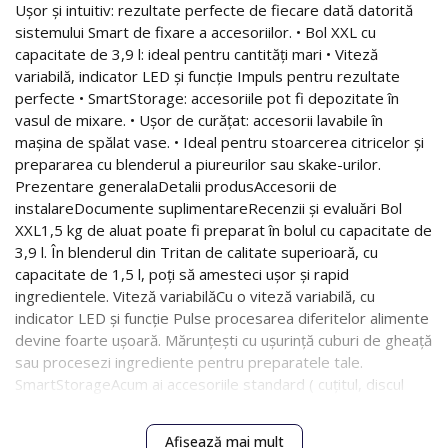
Ușor și intuitiv: rezultate perfecte de fiecare dată datorită
sistemului Smart de fixare a accesoriilor. • Bol XXL cu
capacitate de 3,9 l: ideal pentru cantități mari • Viteză
variabilă, indicator LED și funcție Impuls pentru rezultate
perfecte • SmartStorage: accesoriile pot fi depozitate în
vasul de mixare. • Ușor de curățat: accesorii lavabile în
mașina de spălat vase. • Ideal pentru stoarcerea citricelor și
prepararea cu blenderul a piureurilor sau skake-urilor.
Prezentare generalaDetalii produsAccesorii de
instalareDocumente suplimentareRecenzii și evaluări Bol
XXL1,5 kg de aluat poate fi preparat în bolul cu capacitate de
3,9 l. În blenderul din Tritan de calitate superioară, cu
capacitate de 1,5 l, poți să amesteci ușor și rapid
ingredientele. Viteză variabilăCu o viteză variabilă, cu
indicator LED și funcție Pulse procesarea diferitelor alimente
devine foarte ușoară. Mărunțești cu ușurință cuburi de gheață
sau procesezi ingrediente pentru preparatele tale.
SmartStorageAcum ai accesoriile standard ( cuțitul, discul
pentru răzuire și cuțitul pentru aluat) mereu la îndemână
deoarece pot fi depozitate cu ușurință în bolul de 2,3 l. Acum
Afișează mai mult