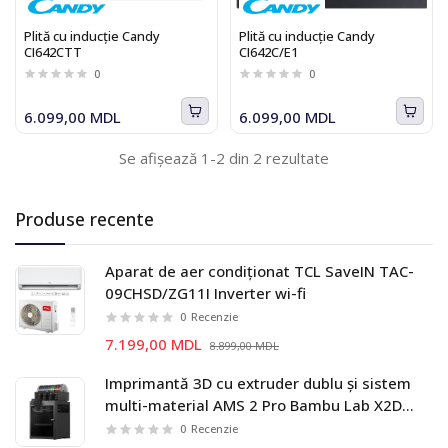
Plită cu inducție Candy
Plită cu inducție Candy
CI642CTT
CI642C/E1
0
0
6.099,00 MDL
6.099,00 MDL
Se afișează 1-2 din 2 rezultate
Produse recente
Aparat de aer condiționat TCL SaveIN TAC-
09CHSD/ZG11I Inverter wi-fi
0
Recenzie
7.199,00 MDL
8.899,00 MDL
Imprimantă 3D cu extruder dublu și sistem
multi-material AMS 2 Pro Bambu Lab X2D
Combo
0
Recenzie