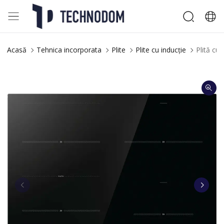
Acasă
Tehnica incorporata
Plite
Plite cu inducție
Plită cu