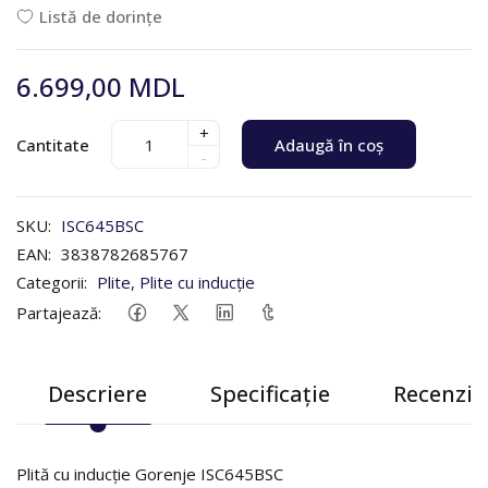
Listă de dorințe
6.699,00 MDL
+
Cantitate
Adaugă în coș
-
SKU:
ISC645BSC
EAN:
3838782685767
Categorii:
Plite
,
Plite cu inducție
Partajează:
Descriere
Specificație
Recenzii 
Plită cu inducție Gorenje ISC645BSC