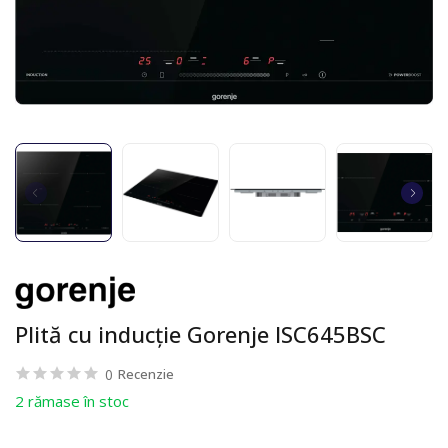
Plită cu inducție Gorenje ISC645BSC
0
Recenzie
2 rămase în stoc