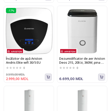
-17%
Încălzitor de apă Ariston
Dezumidificator de aer Ariston
Andris Elite wifi 30/5 EU
Deos 21S, 20l/zi, 360W, pina 50
m²
0
0
3.599,00 MDL
6.699,00 MDL
2.999,00 MDL