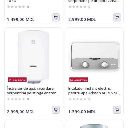
10 EU
serpentina pe dreapta Ariston
PRO 1 R
0
0
1.499,00 MDL
2.999,00 MDL
Încălzitor de apă, racordare
Incalzitor instant electric
serpentina pe stinga Ariston
pentru apa Ariston AURES SF
PRO 1 R
5.5 COM EU ( 3302444 )
0
0
2.999,00 MDL
1.399,00 MDL