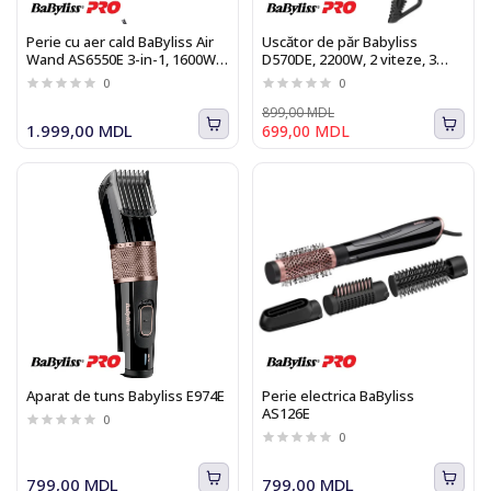
Perie cu aer cald BaByliss Air
Uscător de păr Babyliss
Wand AS6550E 3-in-1, 1600W,
D570DE, 2200W, 2 viteze, 3
4 trepte temperatura, albastru
trepte temperatura
0
0
inchis
899,00 MDL
1.999,00 MDL
699,00 MDL
Aparat de tuns Babyliss E974E
Perie electrica BaByliss
AS126E
0
0
799,00 MDL
799,00 MDL