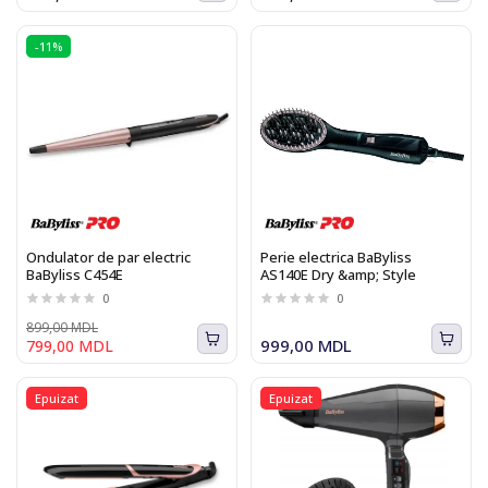
-11%
Ondulator de par electric
Perie electrica BaByliss
BaByliss C454E
AS140E Dry &amp; Style
0
0
899,00 MDL
999,00 MDL
799,00 MDL
Epuizat
Epuizat