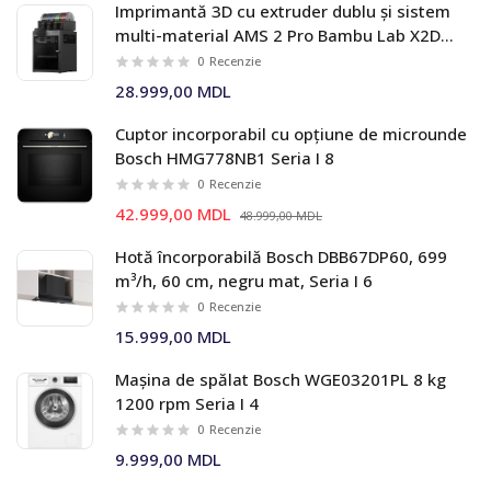
Imprimantă 3D cu extruder dublu și sistem
multi-material AMS 2 Pro Bambu Lab X2D
Combo
0
Recenzie
28.999,00 MDL
Cuptor incorporabil cu opțiune de microunde
Bosch HMG778NB1 Seria I 8
0
Recenzie
42.999,00 MDL
48.999,00 MDL
Hotă încorporabilă Bosch DBB67DP60, 699
m³/h, 60 cm, negru mat, Seria I 6
0
Recenzie
15.999,00 MDL
Mașina de spălat Bosch WGE03201PL 8 kg
1200 rpm Seria I 4
0
Recenzie
9.999,00 MDL