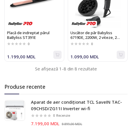
Placă de indreptat părul
Uscător de păr Babyliss
BaByliss ST391E
6719DE, 2200W, 2 viteze, 2
trepte temperatura
0
0
1.199,00 MDL
1.099,00 MDL
Se afișează 1-8 din 8 rezultate
Produse recente
Aparat de aer condiționat TCL SaveIN TAC-
09CHSD/ZG11I Inverter wi-fi
0
Recenzie
7.199,00 MDL
8.899,00 MDL