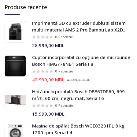
Produse recente
Imprimantă 3D cu extruder dublu și sistem
multi-material AMS 2 Pro Bambu Lab X2D
Combo
0
Recenzie
28.999,00 MDL
Cuptor incorporabil cu opțiune de microunde
Bosch HMG778NB1 Seria I 8
0
Recenzie
42.999,00 MDL
48.999,00 MDL
Hotă încorporabilă Bosch DBB67DP60, 699
m³/h, 60 cm, negru mat, Seria I 6
0
Recenzie
15.999,00 MDL
Mașina de spălat Bosch WGE03201PL 8 kg
1200 rpm Seria I 4