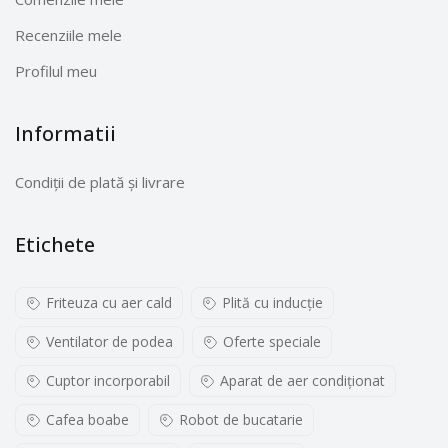
Recenziile mele
Profilul meu
Informatii
Condiții de plată și livrare
Etichete
Friteuza cu aer cald
Plită cu inducţie
Ventilator de podea
Oferte speciale
Cuptor incorporabil
Aparat de aer condiționat
Cafea boabe
Robot de bucatarie