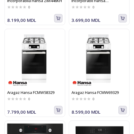
încorporabilă Hansa ZIM446KH
încorporabil Hansa
AMGB20M1BH
0
0
8.199,00 MDL
3.699,00 MDL
Aragaz Hansa FCMW58329
Aragaz Hansa FCMW69329
0
0
7.799,00 MDL
8.599,00 MDL