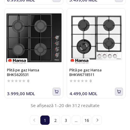
Plită pe gaz Hansa
Plită pe gaz Hansa
BHKS620531
BHKW6718511
0
0
3.999,00 MDL
4.499,00 MDL
Se afișează 1-20 din 312 rezultate
1
2
3
...
16