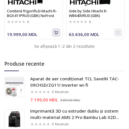
Combină frigorifică Hitachi R-
Side by Side Hitachi R-
BGX411PRU0 (GBK) NoFrost
WB640VRU0 (GBK)
0
0
19.999,00 MDL
63.636,00 MDL
Se afișează 1-2 din 2 rezultate
Produse recente
Aparat de aer condiționat TCL SaveIN TAC-
09CHSD/ZG11I Inverter wi-fi
0
Recenzie
7.199,00 MDL
8.899,00 MDL
Imprimantă 3D cu extruder dublu și sistem
multi-material AMS 2 Pro Bambu Lab X2D
Combo
0
Recenzie