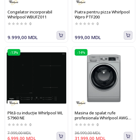
Congelator incorporabil
Piatra pentru pizza Whirlpool
Whirlpool WBUFZ011
Wpro PTF200
0
0
9.999,00 MDL
999,00 MDL
-13%
-14%
Plită cu inducție Whirlpool WL
Masina de spalat rufe
S7960 NE
profesionala Whirlpool AWG
1114SD, 11 kg, 1400 rot/min
0
0
7.999,00 MDL
36.999,00 MDL
6.999,00 MDL
31.999,00 MDL