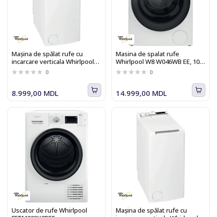
Maşina de spălat rufe cu
Masina de spalat rufe
incarcare verticala Whirlpool
Whirlpool W8 W046WB EE, 10
NTDLR 7220SS PL/N
kg, 1400rpm, Clasa A, alb
0
0
8.999,00 MDL
14.999,00 MDL
Uscator de rufe Whirlpool
Maşina de spălat rufe cu