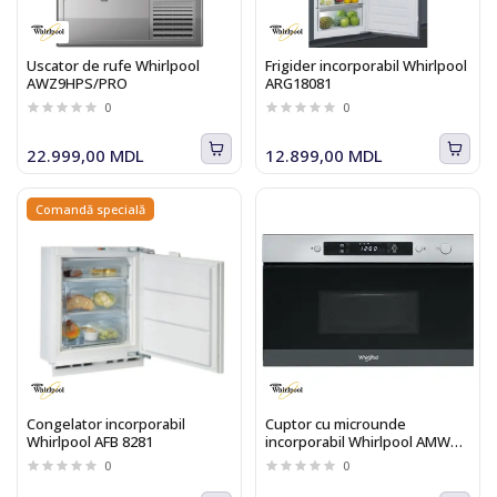
Uscator de rufe Whirlpool
Frigider incorporabil Whirlpool
AWZ9HPS/PRO
ARG18081
0
0
22.999,00 MDL
12.899,00 MDL
Comandă specială
Congelator incorporabil
Cuptor cu microunde
Whirlpool AFB 8281
incorporabil Whirlpool AMW
4900 IX
0
0