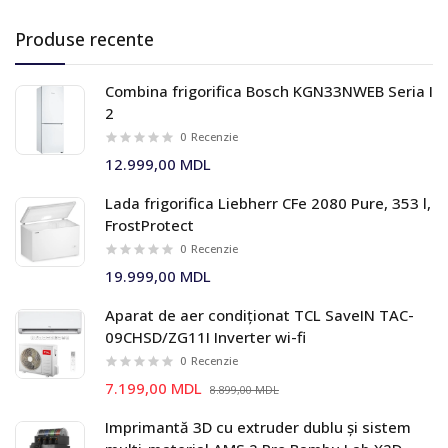
Produse recente
Combina frigorifica Bosch KGN33NWEB Seria I
2
0
Recenzie
12.999,00 MDL
Lada frigorifica Liebherr CFe 2080 Pure, 353 l,
FrostProtect
0
Recenzie
19.999,00 MDL
Aparat de aer condiționat TCL SaveIN TAC-
09CHSD/ZG11I Inverter wi-fi
0
Recenzie
7.199,00 MDL
8.899,00 MDL
Imprimantă 3D cu extruder dublu și sistem