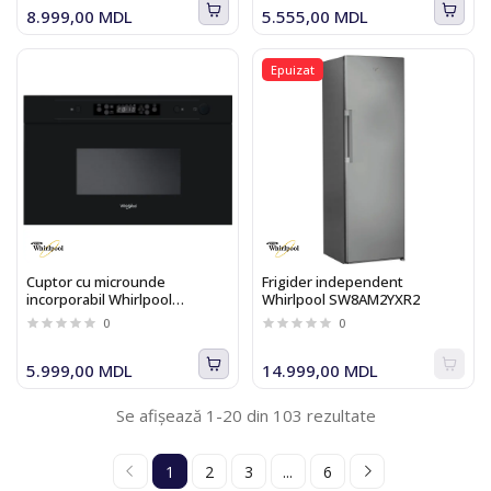
8.999,00 MDL
5.555,00 MDL
Epuizat
Cuptor cu microunde
Frigider independent
incorporabil Whirlpool
Whirlpool SW8AM2YXR2
AMW442NB
0
0
5.999,00 MDL
14.999,00 MDL
Se afișează 1-20 din 103 rezultate
1
2
3
...
6