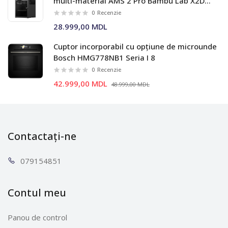
multi-material AMS 2 Pro Bambu Lab X2D
Combo
0
Recenzie
28.999,00 MDL
Cuptor incorporabil cu opțiune de microunde
Bosch HMG778NB1 Seria I 8
0
Recenzie
42.999,00 MDL
48.999,00 MDL
Contactați-ne
0791
54851
Contul meu
Panou de control