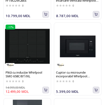
FFTM229X2BEE
incarcare verticala Whirlpool
NTDLR 6040S PL/N
0
0
10.799,00 MDL
8.787,00 MDL
-17%
Plită cu inducție Whirlpool
Cuptor cu microunde
SMO 658C/BT/IXL
incorporabil Whirlpool
WMF200G NB
0
0
14.999,00 MDL
5.399,00 MDL
12.499,00 MDL