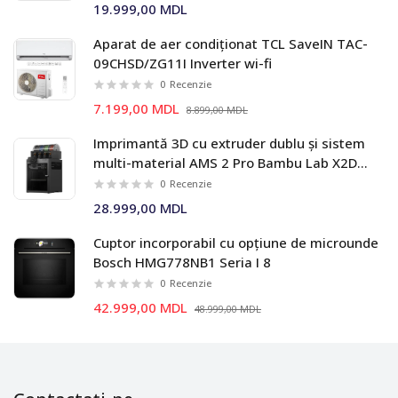
19.999,00 MDL
Aparat de aer condiționat TCL SaveIN TAC-
09CHSD/ZG11I Inverter wi-fi
0
Recenzie
7.199,00 MDL
8.899,00 MDL
Imprimantă 3D cu extruder dublu și sistem
multi-material AMS 2 Pro Bambu Lab X2D
Combo
0
Recenzie
28.999,00 MDL
Cuptor incorporabil cu opțiune de microunde
Bosch HMG778NB1 Seria I 8
0
Recenzie
42.999,00 MDL
48.999,00 MDL