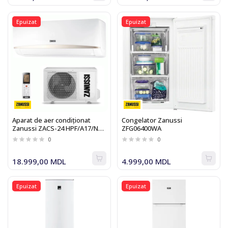
Epuizat
Epuizat
Aparat de aer condiționat
Congelator Zanussi
Zanussi ZACS-24 HPF/A17/N1
ZFG06400WA
On-Off
0
0
18.999,00 MDL
4.999,00 MDL
Epuizat
Epuizat