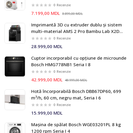
0
Recenzie
7.199,00 MDL
8.899,00 MDL
Imprimantă 3D cu extruder dublu și sistem
multi-material AMS 2 Pro Bambu Lab X2D
Combo
0
Recenzie
28.999,00 MDL
Cuptor incorporabil cu opțiune de microunde
Bosch HMG778NB1 Seria I 8
0
Recenzie
42.999,00 MDL
48.999,00 MDL
Hotă încorporabilă Bosch DBB67DP60, 699
m³/h, 60 cm, negru mat, Seria I 6
0
Recenzie
15.999,00 MDL
Mașina de spălat Bosch WGE03201PL 8 kg
1200 rpm Seria I 4