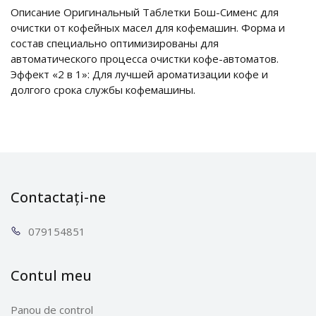
Описание Оригинальный Таблетки Бош-Сименс для
очистки от кофейных масел для кофемашин. Форма и
состав специально оптимизированы для
автоматического процесса очистки кофе-автоматов.
Эффект «2 в 1»: Для лучшей ароматизации кофе и
долгого срока службы кофемашины.
Contactați-ne
0791
54851
Contul meu
Panou de control