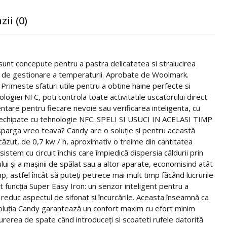
zii (0)
sunt concepute pentru a pastra delicatetea si stralucirea
ecis de gestionare a temperaturii. Aprobate de Woolmark.
e sfaturi utile pentru a obtine haine perfecte si
ogiei NFC, poti controla toate activitatile uscatorului direct
tare pentru fiecare nevoie sau verificarea inteligenta, cu
d echipate cu tehnologie NFC. SPELI SI USUCI IN ACELASI TIMP
se sparga vreo teava? Candy are o soluție și pentru această
zut, de 0,7 kw / h, aproximativ o treime din cantitatea
stem cu circuit închis care împiedică dispersia căldurii prin
lui și a mașinii de spălat sau a altor aparate, economisind atât
p, astfel încât să puteți petrece mai mult timp făcând lucrurile
 funcția Super Easy Iron: un senzor inteligent pentru a
 reduc aspectul de sifonat și încurcările. Aceasta înseamnă ca
luția Candy garantează un confort maxim cu efort minim
durerea de spate când introduceți si scoateti rufele datorită