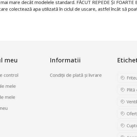
cm mai mare decât modelele standard. FĂCUT REPEDE ȘI FOARTE BI
care colectează apa utilizată în ciclul de uscare, astfel încât să poat
ul meu
Informatii
Etiche
e control
Condiții de plată și livrare
Frite
le mele
Plită
le mele
Venti
 meu
Ofert
Cupto