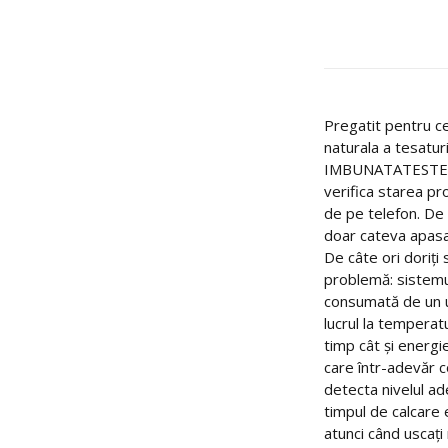
Pregatit pentru c
naturala a tesatur
IMBUNATATESTE DU
verifica starea pr
de pe telefon. De
doar cateva apasa
De câte ori doriți
problemă: sistemu
consumată de un us
lucrul la temperat
timp cât și energi
care într-adevăr 
detecta nivelul ad
timpul de calcare
atunci când uscați