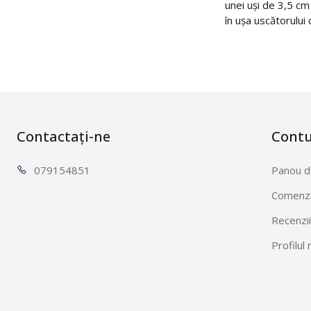
unei uși de 3,5 
în ușa uscătorului 
Contactați-ne
Cont
0791
54851
Panou d
Comenzi
Recenzii
Profilul