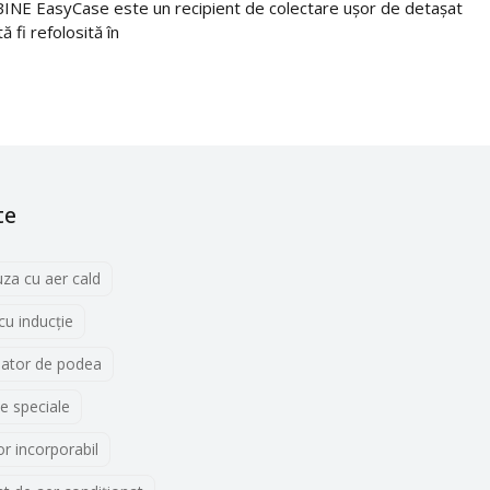
NE EasyCase este un recipient de colectare ușor de detașat
ă fi refolosită în
te
uza cu aer cald
 cu inducţie
lator de podea
e speciale
r incorporabil