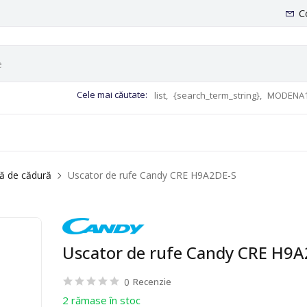
C
Cele mai căutate:
list,
{search_term_string},
MODENA1
ă de cădură
Uscator de rufe Candy CRE H9A2DE-S
Uscator de rufe Candy CRE H9A
0
Recenzie
2 rămase în stoc