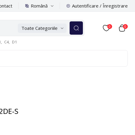
Română
ontact
Autentificare / Înregistrare
0
0
Toate Categoriile
,
C4,
D1
2DE-S