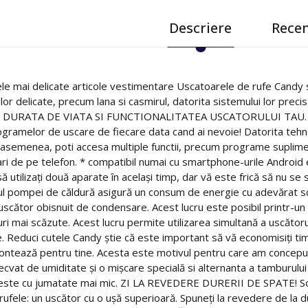
Descriere
Recen
ele mai delicate articole vestimentare Uscatoarele de rufe Candy 
ilor delicate, precum lana si casmirul, datorita sistemului lor pr
RATA DE VIATA SI FUNCTIONALITATEA USCATORULUI TAU. Primest
ogramelor de uscare de fiecare data cand ai nevoie! Datorita tehnol
 asemenea, poti accesa multiple functii, precum programe suplimen
ri de pe telefon. * compatibil numai cu smartphone-urile Androi
 să utilizați două aparate în același timp, dar vă este frică să nu 
l pompei de căldură asigură un consum de energie cu adevărat scă
cător obisnuit de condensare. Acest lucru este posibil printr-un si
uri mai scăzute. Acest lucru permite utilizarea simultană a uscătoru
e. Reduci cutele Candy știe că este important să vă economisiți tim
contează pentru tine. Acesta este motivul pentru care am conceput
ecvat de umiditate și o mișcare specială si alternanta a tamburului
 este cu jumatate mai mic. ZI LA REVEDERE DURERII DE SPATE! So
 rufele: un uscător cu o ușă superioară. Spuneți la revedere de la 