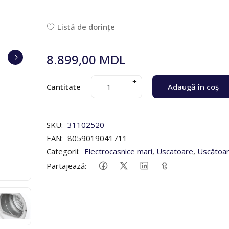
Listă de dorințe
8.899,00 MDL
+
Cantitate
Adaugă în coș
-
SKU:
31102520
EAN:
8059019041711
Categorii:
Electrocasnice mari
,
Uscatoare
,
Uscătoar
Partajează: