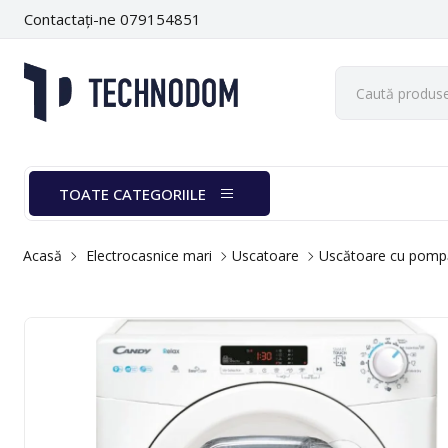
Contactați-ne 079154851
TOATE CATEGORIILE
Acasă
Electrocasnice mari
Uscatoare
Uscătoare cu pomp